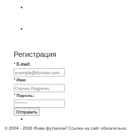
⚡️Сегодня было жарко⚡️ ⚽ ️«Протестировали»
новую футбольную площадку в
📅 Анонс матчей на пятницу, 7 августа 2026 г.
🎡 Центральный парк культуры и отдыха
Регистрация
* E-mail:
* Имя:
* Пароль:
Отправить
© 2004 - 2026 Живи футзалом! Ссылка на сайт обязательна.