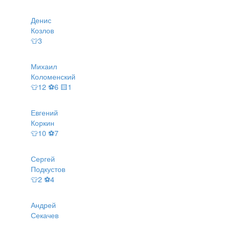
Денис
Козлов
👕3
Михаил
Коломенский
👕12 ⚽6 🟨1
Евгений
Коркин
👕10 ⚽7
Сергей
Подкустов
👕2 ⚽4
Андрей
Секачев