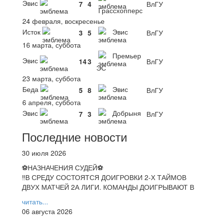
Эвис
7
4
ВлГУ
Грассхопперс
24 февраля, воскресенье
Исток
Эвис
3
5
ВлГУ
16 марта, суббота
Премьер
Эвис
14
3
ВлГУ
ЭС
23 марта, суббота
Беда
Эвис
5
8
ВлГУ
6 апреля, суббота
Эвис
Добрыня
7
3
ВлГУ
Последние новости
30 июля 2026
⚽НАЗНАЧЕНИЯ СУДЕЙ⚽
‼В СРЕДУ СОСТОЯТСЯ ДОИГРОВКИ 2-Х ТАЙМОВ
ДВУХ МАТЧЕЙ 2А ЛИГИ. КОМАНДЫ ДОИГРЫВАЮТ В
читать...
06 августа 2026