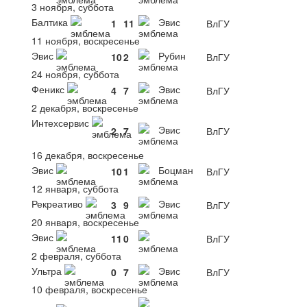
3 ноября, суббота
Балтика
Эвис
1
11
ВлГУ
11 ноября, воскресенье
Эвис
Рубин
10
2
ВлГУ
24 ноября, суббота
Феникс
Эвис
4
7
ВлГУ
2 декабря, воскресенье
Интехсервис
Эвис
2
7
ВлГУ
16 декабря, воскресенье
Эвис
Боцман
10
1
ВлГУ
12 января, суббота
Рекреативо
Эвис
3
9
ВлГУ
20 января, воскресенье
Эвис
11
0
ВлГУ
2 февраля, суббота
Ультра
Эвис
0
7
ВлГУ
10 февраля, воскресенье