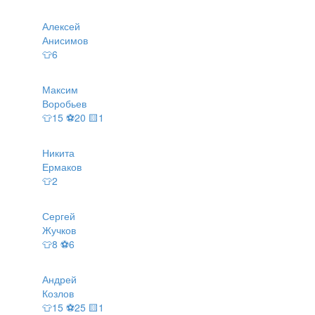
Алексей
Анисимов
👕6
Максим
Воробьев
👕15 ⚽20 🟨1
Никита
Ермаков
👕2
Сергей
Жучков
👕8 ⚽6
Андрей
Козлов
👕15 ⚽25 🟨1