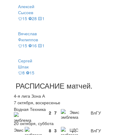
Алексей
Сысоев
👕15 ⚽28 🟨1
Вячеслав
Филиппов
👕15 ⚽16 🟨1
Сергей
Шпак
👕8 ⚽15
РАСПИСАНИЕ
матчей
.
4-я лига Зона А
7 октября, воскресенье
Водная Техника
Эвис
2
7
ВлГУ
20 октября, суббота
Эвис
ЦДС
8
3
ВлГУ