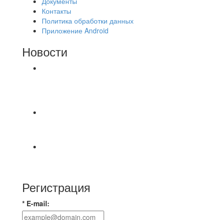
Документы
Контакты
Политика обработки данных
Приложение Android
Новости
⚽НАЗНАЧЕНИЯ СУДЕЙ⚽ ‼В СРЕДУ
СОСТОЯТСЯ ДОИГРОВКИ 2-Х ТАЙМОВ ДВУХ
МАТЧЕЙ 2А ЛИГИ.
📹📹📹 Обзор голов 📹📹📹 Лига 4. Зона "Б". 12
тур. Лето 2026. МФК "Восход" - Ирбис 6:2
⚽️ВИДЕООБЗОР⚽️ «БРУСБОКС» 4️⃣ : 1️⃣
«ТЕХЦЕНТР ГРАНД»
Регистрация
* E-mail: