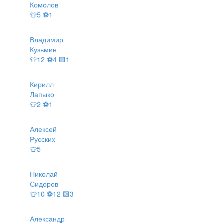
Комолов
👕5 ⚽1
Владимир
Кузьмин
👕12 ⚽4 🟨1
Кирилл
Лапыко
👕2 ⚽1
Алексей
Русских
👕5
Николай
Сидоров
👕10 ⚽12 🟨3
Александр