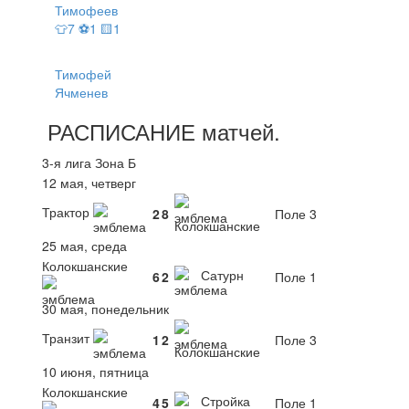
Тимофеев
👕7 ⚽1 🟨1
Тимофей
Ячменев
РАСПИСАНИЕ
матчей
.
3-я лига Зона Б
12 мая, четверг
Трактор
2
8
Поле 3
Колокшанские
25 мая, среда
Колокшанские
Сатурн
6
2
Поле 1
30 мая, понедельник
Транзит
1
2
Поле 3
Колокшанские
10 июня, пятница
Колокшанские
Стройка
4
5
Поле 1