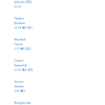
Шегай (GK)
👕12
Павел
Волков
👕13 ⚽3 🟨1
Матвей
Гусев
👕7 ⚽5 🟨3
Санат
Зарипов
👕10 ⚽3 🟨5
Антон
Зимин
👕6 ⚽3
Владислав