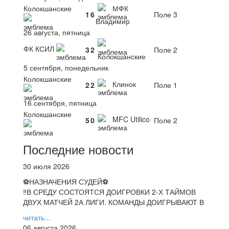
Колокшанские
МФК
1
6
Поле 3
Владимир
26 августа, пятница
ФК КСИЛ
3
2
Поле 2
Колокшанские
5 сентября, понедельник
Колокшанские
Клинок
2
2
Поле 1
16 сентября, пятница
Колокшанские
MFC Utilico
5
0
Поле 2
Последние новости
30 июля 2026
⚽НАЗНАЧЕНИЯ СУДЕЙ⚽
‼В СРЕДУ СОСТОЯТСЯ ДОИГРОВКИ 2-Х ТАЙМОВ
ДВУХ МАТЧЕЙ 2А ЛИГИ. КОМАНДЫ ДОИГРЫВАЮТ В
читать...
06 августа 2026