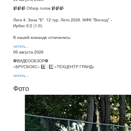
📹📹📹 Обзор голов 📹📹📹
Лига 4. Зона "Б". 12 тур. Лето 2026. МФК "Восход" -
Ирбис 6:2 (1:0).
В нашей команде отличились:
читать...
06 августа 2026
⚽️ВИДЕООБЗОР⚽️
«БРУСБОКС» 4️⃣ : 1️⃣ «ТЕХЦЕНТР ГРАНД»
читать...
Фото