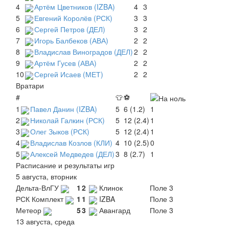
4
Артём Цветников (IZBA)
4
3
5
Евгений Королёв (РСК)
3
3
6
Сергей Петров (ДЕЛ)
3
2
7
Игорь Балбеков (АВА)
2
2
8
Владислав Виноградов (ДЕЛ)
2
2
9
Артём Гусев (АВА)
2
2
10
Сергей Исаев (МЕТ)
2
2
Вратари
#
👕
⚽
1
Павел Данин (IZBA)
5
6 (1.2)
1
2
Николай Галкин (РСК)
5
12 (2.4)
1
3
Олег Зыков (РСК)
5
12 (2.4)
1
4
Владислав Козлов (КЛИ)
4
10 (2.5)
0
5
Алексей Медведев (ДЕЛ)
3
8 (2.7)
1
Расписание и результаты игр
5 августа, вторник
Дельта-ВлГУ
1
2
Клинок
Поле 3
РСК Комплект
1
1
IZBA
Поле 3
Метеор
5
3
Авангард
Поле 3
13 августа, среда