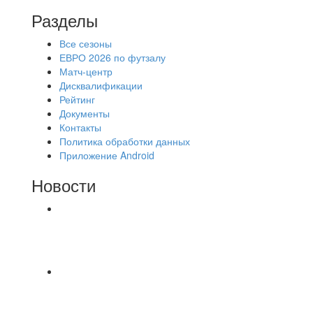
Разделы
Все сезоны
ЕВРО 2026 по футзалу
Матч-центр
Дисквалификации
Рейтинг
Документы
Контакты
Политика обработки данных
Приложение Android
Новости
⚽НАЗНАЧЕНИЯ СУДЕЙ⚽ ‼В СРЕДУ
СОСТОЯТСЯ ДОИГРОВКИ 2-Х ТАЙМОВ ДВУХ
МАТЧЕЙ 2А ЛИГИ.
Команда «IZBA» ищет спарринг! ПН
(10.08),Торпедо, 20:30