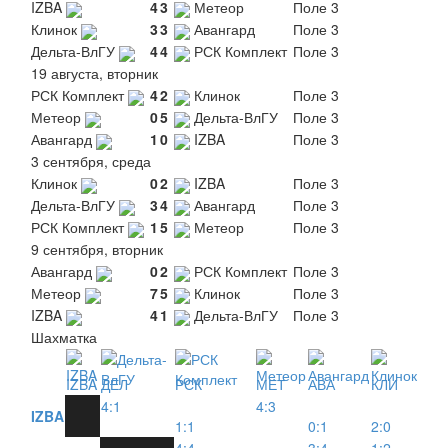
IZBA
4
3
Метеор
Поле 3
Клинок
3
3
Авангард
Поле 3
Дельта-ВлГУ
4
4
РСК Комплект
Поле 3
19 августа, вторник
РСК Комплект
4
2
Клинок
Поле 3
Метеор
0
5
Дельта-ВлГУ
Поле 3
Авангард
1
0
IZBA
Поле 3
3 сентября, среда
Клинок
0
2
IZBA
Поле 3
Дельта-ВлГУ
3
4
Авангард
Поле 3
РСК Комплект
1
5
Метеор
Поле 3
9 сентября, вторник
Авангард
0
2
РСК Комплект
Поле 3
Метеор
7
5
Клинок
Поле 3
IZBA
4
1
Дельта-ВлГУ
Поле 3
Шахматка
IZBA
ДЕЛ
РСК
МЕТ
АВА
КЛИ
4:1
4:3
IZBA
1:1
0:1
2:0