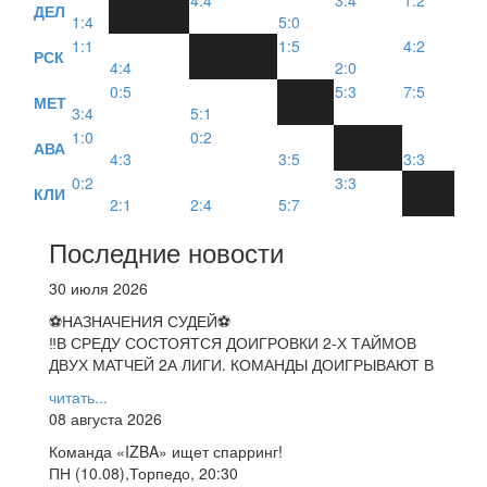
4:4
3:4
1:2
ДЕЛ
1:4
5:0
1:1
1:5
4:2
РСК
4:4
2:0
0:5
5:3
7:5
МЕТ
3:4
5:1
1:0
0:2
АВА
4:3
3:5
3:3
0:2
3:3
КЛИ
2:1
2:4
5:7
Последние новости
30 июля 2026
⚽НАЗНАЧЕНИЯ СУДЕЙ⚽
‼В СРЕДУ СОСТОЯТСЯ ДОИГРОВКИ 2-Х ТАЙМОВ
ДВУХ МАТЧЕЙ 2А ЛИГИ. КОМАНДЫ ДОИГРЫВАЮТ В
читать...
08 августа 2026
Команда «IZBA» ищет спарринг!
ПН (10.08),Торпедо, 20:30