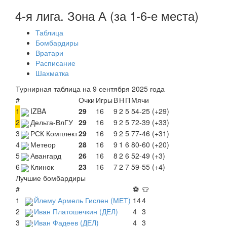
4-я лига. Зона А (за 1-6-е места)
Таблица
Бомбардиры
Вратари
Расписание
Шахматка
Турнирная таблица на 9 сентября 2025 года
#
Очки
Игры
В
Н
П
Мячи
1
IZBA
29
16
9
2
5
54-25 (+29)
2
Дельта-ВлГУ
29
16
9
2
5
72-39 (+33)
3
РСК Комплект
29
16
9
2
5
77-46 (+31)
4
Метеор
28
16
9
1
6
80-60 (+20)
5
Авангард
26
16
8
2
6
52-49 (+3)
6
Клинок
23
16
7
2
7
59-55 (+4)
Лучшие бомбардиры
#
⚽
👕
1
Йлему Армель Гислен (МЕТ)
14
4
2
Иван Платошечкин (ДЕЛ)
4
3
3
Иван Фадеев (ДЕЛ)
4
3