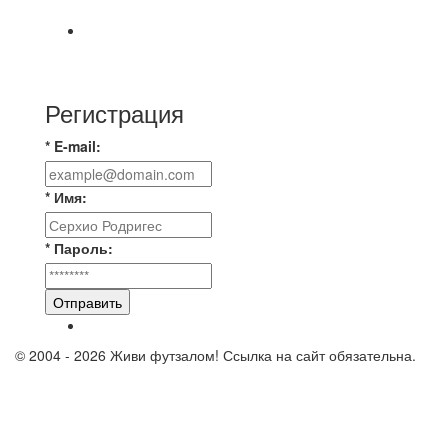
https://vk.ru/christmasmusick
⚡️Сегодня было жарко⚡️ ⚽ ️«Протестировали»
новую футбольную площадку в
Регистрация
* E-mail:
* Имя:
* Пароль:
Отправить
© 2004 - 2026 Живи футзалом! Ссылка на сайт обязательна.