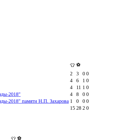
⚽
👕
2
3
0
0
4
6
1
0
4
11
1
0
зды-2018"
4
8
0
0
зды-2018" памяти Н.П. Захарова
1
0
0
0
15
28
2
0
⚽
👕