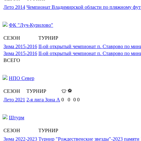
Лето 2014
Чемпионат Владимирской области по пляжному фут
ФК "Луч-Курилово"
СЕЗОН
ТУРНИР
Зима 2015-2016
II-ой открытый чемпионат п. Ставрово по мин
Зима 2015-2016
II-ой открытый чемпионат п. Ставрово по мин
ВСЕГО
НПО Север
⚽
СЕЗОН
ТУРНИР
👕
Лето 2021
2-я лига Зона А
0
0
0
0
Штурм
СЕЗОН
ТУРНИР
Зима 2022-2023
Турнир "Рождественские звезды"-2023 памяти 