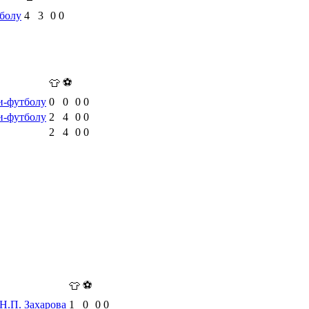
болу
4
3
0
0
⚽
👕
и-футболу
0
0
0
0
и-футболу
2
4
0
0
2
4
0
0
⚽
👕
Н.П. Захарова
1
0
0
0