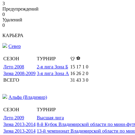
3
Предупреждений
0
Удалений
0
КАРЬЕРА
Север
⚽
СЕЗОН
ТУРНИР
👕
Лето 2008
2-я лига Зона Б
15
17
1
0
Зима 2008-2009
3-я лига Зона А
16
26
2
0
ВСЕГО
31
43
3
0
Альфа (Владимир)
СЕЗОН
ТУРНИР
Лето 2009
Высшая лига
Зима 2013-2014
8-й Кубок Владимирской области по мини-фут
Зима 2013-2014
13-й чемпионат Владимирской области по мин