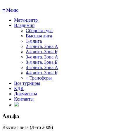
≡
Меню
Матч-центр
Владимир
Сборная тура
Высшая лига
1-я лига
2-я лига. Зона А
2-я лига. Зона Б
3-я лига. Зона А
3-я лига. Зона Б
4-я лига. Зона А
4-я лига. Зона Б
+ Трансферы
Все турниры
КДК
Документы
Контакты
Альфа
Высшая лига (Лето 2009)