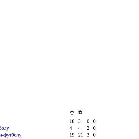
⚽
👕
18
3
0
0
болу
4
4
2
0
и-футболу
19
21
3
0