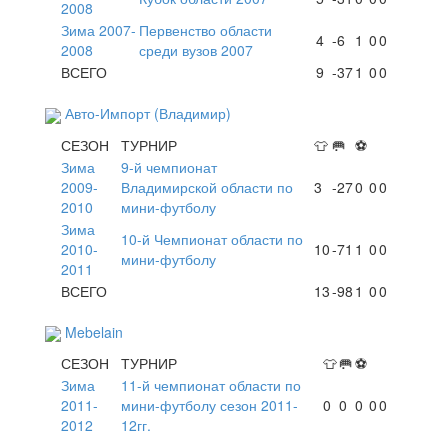
2008
Зима 2007-
Первенство области
4
-6
1
0
0
2008
среди вузов 2007
ВСЕГО
9
-37
1
0
0
Авто-Импорт (Владимир)
СЕЗОН
ТУРНИР
👕
🥅
⚽
Зима
9-й чемпионат
2009-
Владимирской области по
3
-27
0
0
0
2010
мини-футболу
Зима
10-й Чемпионат области по
2010-
10
-71
1
0
0
мини-футболу
2011
ВСЕГО
13
-98
1
0
0
Mebelain
СЕЗОН
ТУРНИР
👕
🥅
⚽
Зима
11-й чемпионат области по
2011-
мини-футболу сезон 2011-
0
0
0
0
0
2012
12гг.