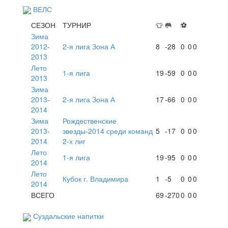
ВЕЛС
СЕЗОН
ТУРНИР
👕
🥅
⚽
Зима
2012-
2-я лига Зона А
8
-28
0
0
0
2013
Лето
1-я лига
19
-59
0
0
0
2013
Зима
2013-
2-я лига Зона А
17
-66
0
0
0
2014
Зима
Рождественские
2013-
звезды-2014 среди команд
5
-17
0
0
0
2014
2-х лиг
Лето
1-я лига
19
-95
0
0
0
2014
Лето
Кубок г. Владимира
1
-5
0
0
0
2014
ВСЕГО
69
-270
0
0
0
Суздальские напитки