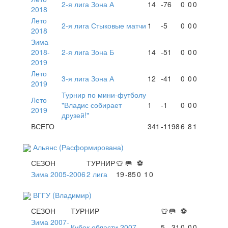
2-я лига Зона А
14
-76
0
0
0
2018
Лето
2-я лига Стыковые матчи
1
-5
0
0
0
2018
Зима
2018-
2-я лига Зона Б
14
-51
0
0
0
2019
Лето
3-я лига Зона А
12
-41
0
0
0
2019
Турнир по мини-футболу
Лето
"Владис собирает
1
-1
0
0
0
2019
друзей!"
ВСЕГО
341
-1198
6
8
1
Альянс (Расформирована)
СЕЗОН
ТУРНИР
👕
🥅
⚽
Зима 2005-2006
2 лига
19
-85
0
1
0
ВГГУ (Владимир)
СЕЗОН
ТУРНИР
👕
🥅
⚽
Зима 2007-
Кубок области 2007
5
-31
0
0
0