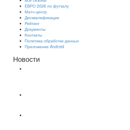
ЕВРО 2026 по футзалу
Матч-центр
Дисквалификации
Рейтинг
Документы
Контакты
Политика обработки данных
Приложение Android
Новости
⚽НАЗНАЧЕНИЯ СУДЕЙ⚽ ‼В СРЕДУ
СОСТОЯТСЯ ДОИГРОВКИ 2-Х ТАЙМОВ ДВУХ
МАТЧЕЙ 2А ЛИГИ.
📅 Анонс матчей на четверг, 6 августа 2026 г. 🎡
Центральный парк культуры и отдыха
⚽ Первенство Владимира по футзалу. 2-я лига.
Зона Б. 03.08.2026 г. КАС - МГ-ПКБ Энерго 1:6