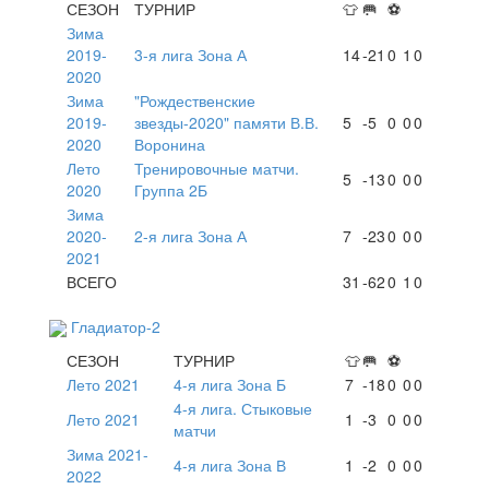
СЕЗОН
ТУРНИР
👕
🥅
⚽
Зима
2019-
3-я лига Зона А
14
-21
0
1
0
2020
Зима
"Рождественские
2019-
звезды-2020" памяти В.В.
5
-5
0
0
0
2020
Воронина
Лето
Тренировочные матчи.
5
-13
0
0
0
2020
Группа 2Б
Зима
2020-
2-я лига Зона А
7
-23
0
0
0
2021
ВСЕГО
31
-62
0
1
0
Гладиатор-2
СЕЗОН
ТУРНИР
👕
🥅
⚽
Лето 2021
4-я лига Зона Б
7
-18
0
0
0
4-я лига. Стыковые
Лето 2021
1
-3
0
0
0
матчи
Зима 2021-
4-я лига Зона В
1
-2
0
0
0
2022