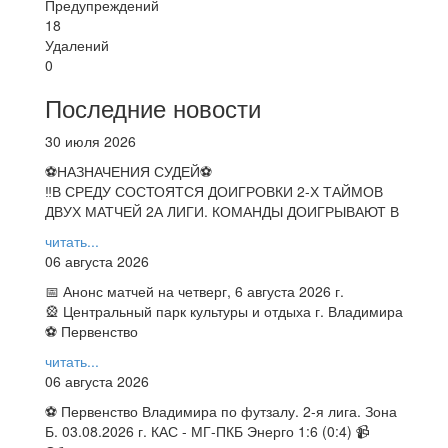
Предупреждений
18
Удалений
0
Последние новости
30 июля 2026
⚽НАЗНАЧЕНИЯ СУДЕЙ⚽
‼В СРЕДУ СОСТОЯТСЯ ДОИГРОВКИ 2-Х ТАЙМОВ
ДВУХ МАТЧЕЙ 2А ЛИГИ. КОМАНДЫ ДОИГРЫВАЮТ В
читать...
06 августа 2026
📅 Анонс матчей на четверг, 6 августа 2026 г.
🎡 Центральный парк культуры и отдыха г. Владимира
⚽ Первенство
читать...
06 августа 2026
⚽ Первенство Владимира по футзалу. 2-я лига. Зона
Б. 03.08.2026 г. КАС - МГ-ПКБ Энерго 1:6 (0:4) 📹