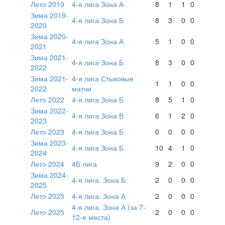
Лето 2019
4-я лига Зона А
8
1
1
0
Зима 2019-
4-я лига Зона Б
8
3
0
0
2020
Зима 2020-
4-я лига Зона А
5
1
0
0
2021
Зима 2021-
4-я лига Зона Б
8
3
0
0
2022
Зима 2021-
4-я лига Стыковые
1
1
0
0
2022
матчи
Лето 2022
4-я лига Зона Б
8
5
1
0
Зима 2022-
4-я лига Зона В
6
1
2
0
2023
Лето 2023
4-я лига Зона Б
0
0
0
0
Зима 2023-
4-я лига Зона Б
10
4
1
0
2024
Лето 2024
4Б лига
9
2
0
0
Зима 2024-
4-я лига. Зона Б
2
0
0
0
2025
Лето 2025
4-я лига. Зона А
2
0
0
0
4-я лига. Зона А (за 7-
Лето 2025
2
0
0
0
12-е места)