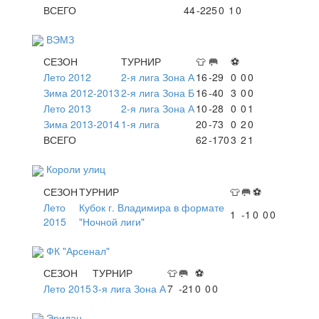
ВСЕГО
44
-225
0
1
0
ВЭМЗ
СЕЗОН
ТУРНИР
👕
🥅
⚽
Лето 2012
2-я лига Зона А
16
-29
0
0
0
Зима 2012-2013
2-я лига Зона Б
16
-40
3
0
0
Лето 2013
2-я лига Зона А
10
-28
0
0
1
Зима 2013-2014
1-я лига
20
-73
0
2
0
ВСЕГО
62
-170
3
2
1
Короли улиц
СЕЗОН
ТУРНИР
👕
🥅
⚽
Лето
Кубок г. Владимира в формате
1
-1
0
0
0
2015
"Ночной лиги"
ФК "Арсенал"
СЕЗОН
ТУРНИР
👕
🥅
⚽
Лето 2015
3-я лига Зона А
7
-21
0
0
0
Эридан