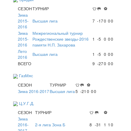
СЕЗОН
ТУРНИР
👕
🥅
⚽
Зима
2015-
Высшая лига
7
-17
0
0
0
2016
Зима
Межрегиональный турнир
2015-
Рождественские звезды-2016
1
-5
0
0
0
2016
памяти Н.П. Захарова
Лето
Высшая лига
1
-5
0
0
0
2016
ВСЕГО
9
-27
0
0
0
ГазМяс
СЕЗОН
ТУРНИР
👕
🥅
⚽
Зима 2016-2017
Высшая лига
5
-21
0
0
0
Ц.У.Г.Д.
СЕЗОН
ТУРНИР
👕
🥅
⚽
Зима
2016-
2-я лига Зона Б
8
-31
1
1
0
2017