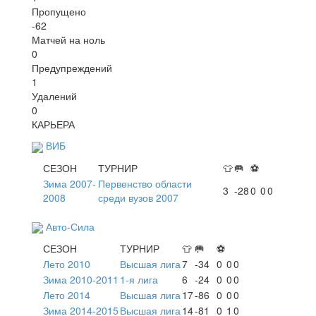
Пропущено
-62
Матчей на ноль
0
Предупреждений
1
Удалений
0
КАРЬЕРА
ВИБ
СЕЗОН
ТУРНИР
👕
🥅
⚽
Зима 2007-
Первенство области
3
-28
0
0
0
2008
среди вузов 2007
Авто-Сила
СЕЗОН
ТУРНИР
👕
🥅
⚽
Лето 2010
Высшая лига
7
-34
0
0
0
Зима 2010-2011
1-я лига
6
-24
0
0
0
Лето 2014
Высшая лига
17
-86
0
0
0
Зима 2014-2015
Высшая лига
14
-81
0
1
0