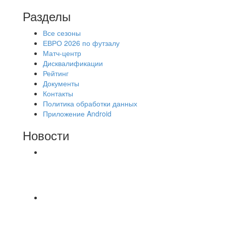
Разделы
Все сезоны
ЕВРО 2026 по футзалу
Матч-центр
Дисквалификации
Рейтинг
Документы
Контакты
Политика обработки данных
Приложение Android
Новости
⚽НАЗНАЧЕНИЯ СУДЕЙ⚽ ‼В СРЕДУ
СОСТОЯТСЯ ДОИГРОВКИ 2-Х ТАЙМОВ ДВУХ
МАТЧЕЙ 2А ЛИГИ.
⚡️Сегодня было жарко⚡️ ⚽ ️«Протестировали»
новую футбольную площадку в