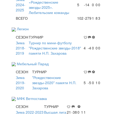
«Рождественские
2024-
5
-14
0
0
0
звезды-2025».
2025
Любительские команды
ВСЕГО
102
-279
1
8
3
Легион
СЕЗОН
ТУРНИР
👕
🥅
⚽
Зима
Турнир по мини-футболу
2018-
"Рождественские звезды-2018"
4
-4
0
0
0
2019
памяти Н.П. Захарова
Мебельный Парад
СЕЗОН
ТУРНИР
👕
🥅
⚽
Зима
"Рождественские
2019-
звезды-2020" памяти Н.П.
5
-5
0
1
0
2020
Захарова
МФК Ветпоставка
СЕЗОН
ТУРНИР
👕
🥅
⚽
Зима 2022-2023
Высшая лига
21
-38
0
1
1