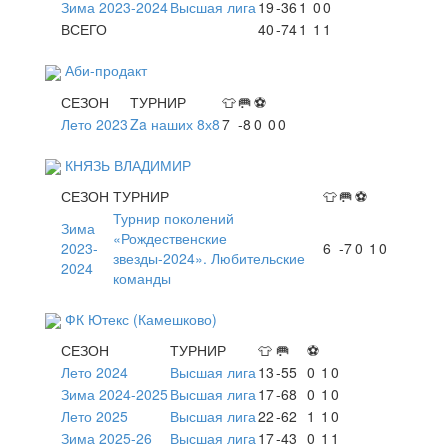
Зима 2023-2024
Высшая лига
19
-36
1
0
0
ВСЕГО
40
-74
1
1
1
Аби-продакт
СЕЗОН
ТУРНИР
👕
🥅
⚽
Лето 2023
Za наших 8х8
7
-8
0
0
0
КНЯЗЬ ВЛАДИМИР
СЕЗОН
ТУРНИР
👕
🥅
⚽
Турнир поколений
Зима
«Рождественские
2023-
6
-7
0
1
0
звезды-2024». Любительские
2024
команды
ФК Ютекс (Камешково)
СЕЗОН
ТУРНИР
👕
🥅
⚽
Лето 2024
Высшая лига
13
-55
0
1
0
Зима 2024-2025
Высшая лига
17
-68
0
1
0
Лето 2025
Высшая лига
22
-62
1
1
0
Зима 2025-26
Высшая лига
17
-43
0
1
1