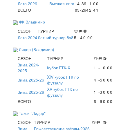
Лето 2026
Высшая лига
14
-36
1
0
0
ВСЕГО
83
-264
2
4
1
ФК Владимир
СЕЗОН
ТУРНИР
👕
🥅
⚽
Лето 2024
Летний турнир 8х8
5
-4
0
0
0
Лидер (Владимир)
СЕЗОН
ТУРНИР
👕
🥅
⚽
Зима 2024-
Кубок ГТК-X
1
-1
0
0
0
2025
XIV кубок ГТК по
Зима 2025-26
4
-5
0
0
0
футзалу
XV кубок ГТК по
Зима 2025-26
1
-3
0
0
0
футзалу
ВСЕГО
6
-9
0
0
0
Такси "Лидер"
СЕЗОН
ТУРНИР
👕
🥅
⚽
Зима
Рождественские звёзды-2026.