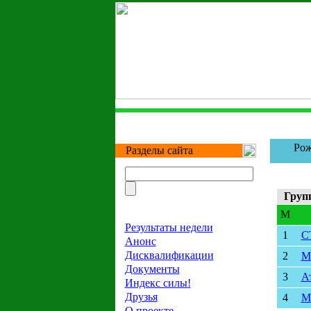
Рож
Разделы сайта
Груп
M
Результаты недели
1
С
Анонс
Дисквалификации
2
М
Документы
3
А
Индекс силы!
Друзья
4
М
О проекте