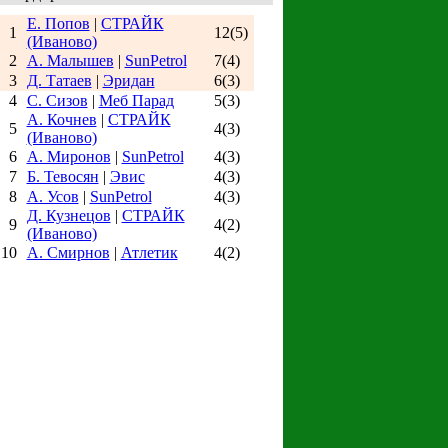
Е. Попов
|
СТРАЙК
1
12(5)
(Иваново)
2
А. Малышев
|
SunPetrol
7(4)
3
Д. Татаев
|
Эридан
6(3)
4
С. Сизов
|
Меб Парад
5(3)
А. Кочнев
|
СТРАЙК
5
4(3)
(Иваново)
6
А. Миронов
|
SunPetrol
4(3)
7
Б. Тевосян
|
Эвис
4(3)
8
А. Усов
|
SunPetrol
4(3)
Д. Кузнецов
|
СТРАЙК
9
4(2)
(Иваново)
10
А. Смирнов
|
Атлетик
4(2)