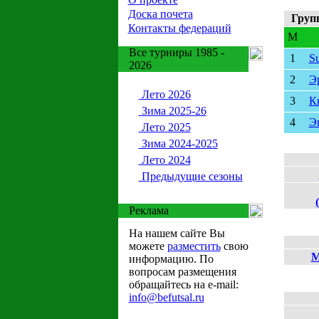
Доска почета
Груп
Контакты федераций
M
Все турниры 1985 -
1
Su
2026
2
Э
Лето 2026
3
К
Зима 2025-26
4
Э
Лето 2025
Зима 2024-2025
Лето 2024
Предыдущие сезоны
Реклама
На нашем сайте Вы
можете
разместить
свою
М
информацию. По
вопросам размещения
обращайтесь на e-mail:
info@befutsal.ru