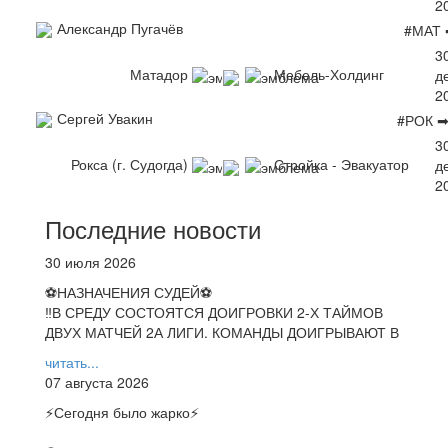
2
Александр Пугачёв
#МАТ 
3
Матадор
Мебель-Холдинг
д
2
Сергей Увакин
#РОК ➡
3
Рокса (г. Судогда)
Стройка - Эвакуатор
д
2
Последние новости
30 июля 2026
⚽НАЗНАЧЕНИЯ СУДЕЙ⚽
‼В СРЕДУ СОСТОЯТСЯ ДОИГРОВКИ 2-Х ТАЙМОВ
ДВУХ МАТЧЕЙ 2А ЛИГИ. КОМАНДЫ ДОИГРЫВАЮТ В
читать...
07 августа 2026
⚡️Сегодня было жарко⚡️