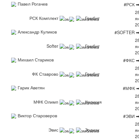
Павел Рогачев
#РСК 
2
РСК Комплект
Гамбит
я
2
Александр Куликов
#SOFTER ➡
2
Softer
Гамбит
я
2
Михаил Стариков
#ФКС ➡
2
ФК Ставрово
Гамбит
я
2
Гарик Аветян
#МФК ➡
2
МФК Олимп
Киликия
я
2
Виктор Староверов
#ЭВИ ➡
2
Эвис
Зодиак
я
2