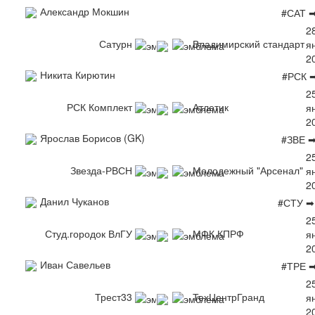
Александр Мокшин
#САТ 
2
Сатурн
Владимирский стандарт
я
2
Никита Кирютин
#РСК 
2
РСК Комплект
Атлетик
я
2
Ярослав Борисов (GK)
#ЗВЕ 
2
Звезда-РВСН
Молодежный "Арсенал"
я
2
Данил Чуканов
#СТУ ➡
2
Студ.городок ВлГУ
МФК КПРФ
я
2
Иван Савельев
#ТРЕ 
2
Трест33
ТехЦентрГранд
я
2