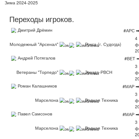
Зима 2024-2025
Переходы
игроков
.
Дмитрий Дрёмин
#АРС 
4
Молодежный "Арсенал"
Рокса (г. Судогда)
ф
2
Андрей Потягалов
#ВЕТ 
3
Ветераны "Торпедо"
Звезда-РВСН
ф
2
Роман Калашников
#МАР ➡
3
Марселона
Водная Техника
ф
2
Павел Самсонов
#МАР ➡
3
Марселона
Водная Техника
ф
2