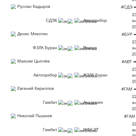
Руслан Кадыров
#СДЭ 
2
СДЭК
Автоприбор
я
2
Денис Мякотин
#БУР 
2
ФЗЛК Буран
Вектор
я
2
Максим Цыплёв
#АВТ 
2
Автоприбор
ФЗЛК Буран
я
2
Евгений Кириллов
#ГАМ 
2
Гамбит
Академия
я
2
Николай Пышнев
#ГАМ
2
Гамбит
МФК РТ
я
2