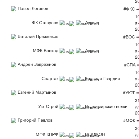
2
Павел Логинов
#ФКС 
1
ФК Ставрово
Аскона
я
2
Виталий Пряжников
#ВОС ➡
1
МФК Восход
Аскона
я
2
Андрей Завражнов
#СПА 
1
Спартак
Красная Гвардия
я
2
Евгений Мартынов
#УЮТ ➡
3
УютСтрой
Владимирские волки
д
2
Григорий Павлов
#МФК ➡
3
МФК КПРФ
ВЛАДКОН
д