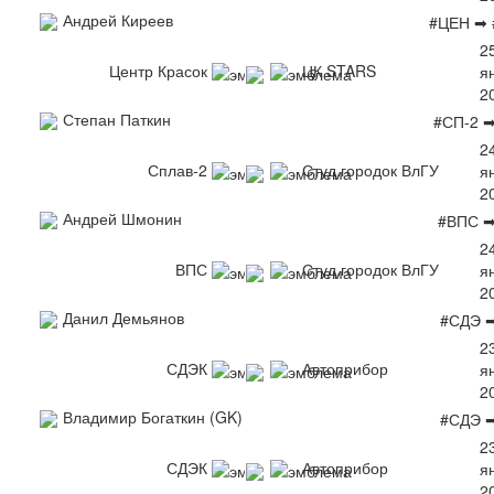
Андрей Киреев
#ЦЕН ➡ 
2
Центр Красок
ЦК STARS
я
2
Степан Паткин
#СП-2 
2
Сплав-2
Студ.городок ВлГУ
я
2
Андрей Шмонин
#ВПС ➡
2
ВПС
Студ.городок ВлГУ
я
2
Данил Демьянов
#СДЭ 
2
СДЭК
Автоприбор
я
2
Владимир Богаткин (GK)
#СДЭ 
2
СДЭК
Автоприбор
я
2