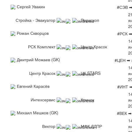
Сергей Увакин
#СЭВ ➡
2
Стройка - Эвакуатор
Перископ
я
2
Роман Скворцов
#РСК 
1
РСК Комплект
Центр Красок
я
2
Дмитрий Можаев (GK)
#ЦЕН ➡ 
1
Центр Красок
ЦК STARS
я
2
Евгений Карасёв
#ИНТ 
1
Интехсервис
Клинок
я
2
Михаил Мешков (GK)
#ВЕК ➡
1
Вектор
МФК ЛДПР
я