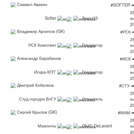
Самвел Авакян
#SOFTER ➡
2
Softer
Трест33
я
2
Владимир Архипов (GK)
#РСК 
2
РСК Комплект
Гладиатор
я
2
Александр Барабанов
#ИСК 
2
Искра-ЮТГ
Гладиатор
я
2
Дмитрий Кобелков
#СТУ 
2
Студ.городок ВлГУ
Строитель
я
2
Сергей Крылов (GK)
#МАМ ➡
2
Мамонты
СХАТ-DeLavant
я
2