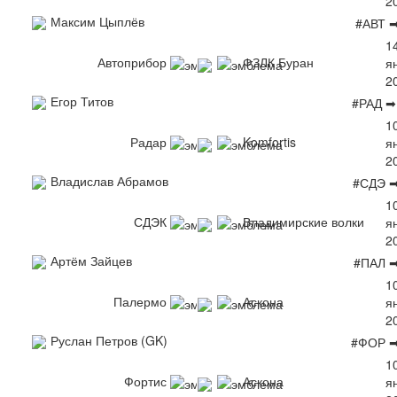
2
Максим Цыплёв
#АВТ 
1
Автоприбор
ФЗЛК Буран
я
2
Егор Титов
#РАД ➡
1
Радар
Komfortis
я
2
Владислав Абрамов
#СДЭ 
1
СДЭК
Владимирские волки
я
2
Артём Зайцев
#ПАЛ 
1
Палермо
Аскона
я
2
Руслан Петров (GK)
#ФОР ➡
1
Фортис
Аскона
я