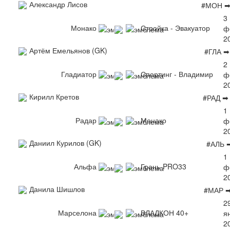
Александр Лисов
#МОН ➡
3
Монако
Стройка - Эвакуатор
ф
2
Артём Емельянов (GK)
#ГЛА 
2
Гладиатор
Спортинг - Владимир
ф
2
Кирилл Кретов
#РАД ➡
1
Радар
Монако
ф
2
Даниил Курилов (GK)
#АЛЬ 
1
Альфа
Грань-PRO33
ф
2
Данила Шишлов
#МАР ➡
2
Марселона
ВЛАДКОН 40+
я
2