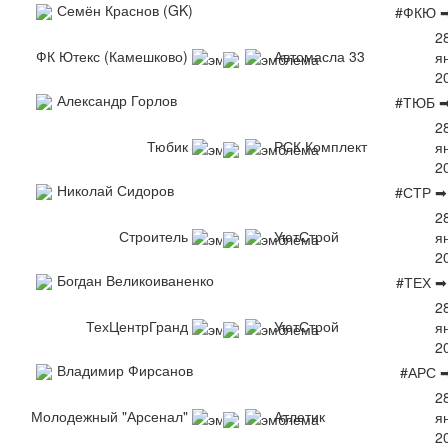
Семён Краснов (GK)
#ФКЮ ➡
2
ФК Ютекс (Камешково)
Автомасла 33
я
2
Александр Горлов
#ТЮБ ➡
2
Тюбик
РСК Комплект
я
2
Николай Сидоров
#СТР ➡
2
Строитель
УютСтрой
я
2
Богдан Великоиваненко
#ТЕХ ➡
2
ТехЦентрГранд
УютСтрой
я
2
Владимир Фирсанов
#АРС 
2
Молодежный "Арсенал"
Атлетик
я
2