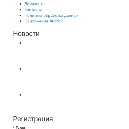
Документы
Контакты
Политика обработки данных
Приложение Android
Новости
⚽НАЗНАЧЕНИЯ СУДЕЙ⚽ ‼В СРЕДУ
СОСТОЯТСЯ ДОИГРОВКИ 2-Х ТАЙМОВ ДВУХ
МАТЧЕЙ 2А ЛИГИ.
Команда «IZBA» ищет спарринг! ПН
(10.08),Торпедо, 20:30
https://vk.ru/christmasmusick
⚡️Сегодня было жарко⚡️ ⚽ ️«Протестировали»
новую футбольную площадку в
Регистрация
* E-mail: