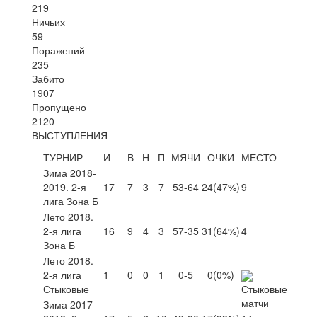
219
Ничьих
59
Поражений
235
Забито
1907
Пропущено
2120
ВЫСТУПЛЕНИЯ
ТУРНИР
И
В
Н
П
МЯЧИ
ОЧКИ
МЕСТО
Зима 2018-
2019. 2-я
17
7
3
7
53-64
24
(47%)
9
лига Зона Б
Лето 2018.
2-я лига
16
9
4
3
57-35
31
(64%)
4
Зона Б
Лето 2018.
2-я лига
1
0
0
1
0-5
0
(0%)
Стыковые
Зима 2017-