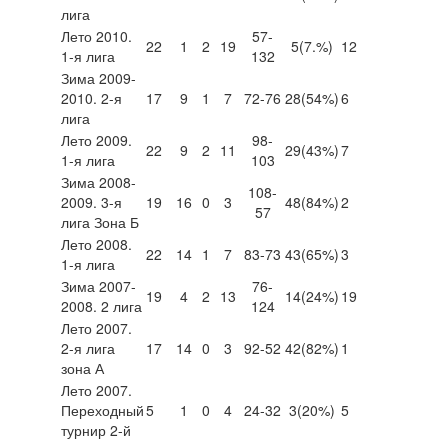
лига
Лето 2010.
57-
22
1
2
19
5
(7.%)
12
1-я лига
132
Зима 2009-
2010. 2-я
17
9
1
7
72-76
28
(54%)
6
лига
Лето 2009.
98-
22
9
2
11
29
(43%)
7
1-я лига
103
Зима 2008-
108-
2009. 3-я
19
16
0
3
48
(84%)
2
57
лига Зона Б
Лето 2008.
22
14
1
7
83-73
43
(65%)
3
1-я лига
Зима 2007-
76-
19
4
2
13
14
(24%)
19
2008. 2 лига
124
Лето 2007.
2-я лига
17
14
0
3
92-52
42
(82%)
1
зона А
Лето 2007.
Переходный
5
1
0
4
24-32
3
(20%)
5
турнир 2-й