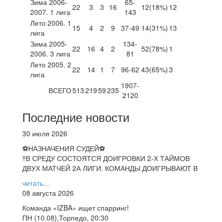
Зима 2006-
65-
22
3
3
16
12
(18%)
12
2007. 1 лига
143
Лето 2006. 1
15
4
2
9
37-49
14
(31%)
13
лига
Зима 2005-
134-
22
16
4
2
52
(78%)
1
2006. 3 лига
81
Лето 2005. 2
22
14
1
7
96-62
43
(65%)
3
лига
1907-
ВСЕГО
513
219
59
235
2120
Последние новости
30 июля 2026
⚽НАЗНАЧЕНИЯ СУДЕЙ⚽
‼В СРЕДУ СОСТОЯТСЯ ДОИГРОВКИ 2-Х ТАЙМОВ
ДВУХ МАТЧЕЙ 2А ЛИГИ. КОМАНДЫ ДОИГРЫВАЮТ В
читать...
08 августа 2026
Команда «IZBA» ищет спарринг!
ПН (10.08),Торпедо, 20:30