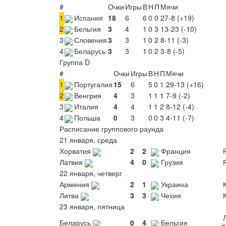
#
Очки
Игры
В
Н
П
Мячи
1
Испания
18
6
6
0
0
27-8 (+19)
2
Бельгия
3
4
1
0
3
13-23 (-10)
3
Словения
3
3
1
0
2
8-11 (-3)
4
Беларусь
3
3
1
0
2
3-8 (-5)
Группа D
#
Очки
Игры
В
Н
П
Мячи
1
Португалия
15
6
5
0
1
29-13 (+16)
2
Венгрия
4
3
1
1
1
7-9 (-2)
3
Италия
4
4
1
1
2
8-12 (-4)
4
Польша
0
3
0
0
3
4-11 (-7)
Расписание группового раунда
21 января, среда
Хорватия
2
2
Франция
Р
Латвия
4
0
Грузия
Р
22 января, четверг
Армения
2
1
Украина
К
Литва
3
3
Чехия
К
23 января, пятница
Л
Беларусь
0
4
Бельгия