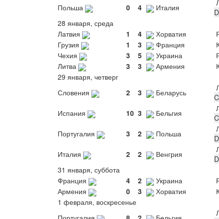
Л
Польша
0
4
Италия
D
28 января, среда
Латвия
1
4
Хорватия
Р
Грузия
1
3
Франция
К
Чехия
3
5
Украина
Р
Литва
3
3
Армения
К
29 января, четверг
Л
Словения
2
3
Беларусь
C
Л
Испания
10
3
Бельгия
C
Л
Португалия
3
2
Польша
D
Л
Италия
2
2
Венгрия
D
31 января, суббота
Франция
4
2
Украина
Р
Армения
0
3
Хорватия
К
1 февраля, воскресенье
Л
Португалия
8
2
Бельгия