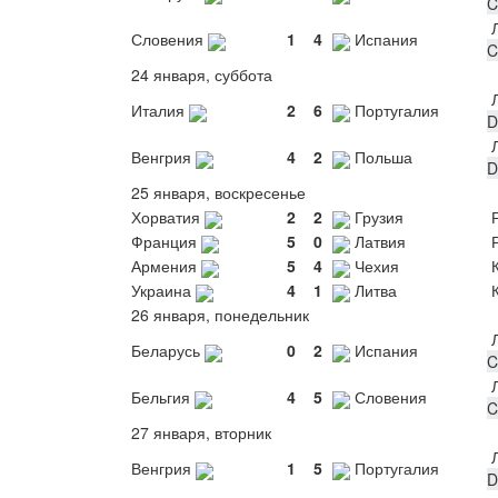
C
Л
Словения
1
4
Испания
C
24 января, суббота
Л
Италия
2
6
Португалия
D
Л
Венгрия
4
2
Польша
D
25 января, воскресенье
Хорватия
2
2
Грузия
Р
Франция
5
0
Латвия
Р
Армения
5
4
Чехия
К
Украина
4
1
Литва
К
26 января, понедельник
Л
Беларусь
0
2
Испания
C
Л
Бельгия
4
5
Словения
C
27 января, вторник
Л
Венгрия
1
5
Португалия
D