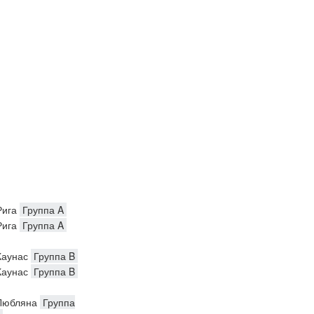
ига
Группа A
ига
Группа A
аунас
Группа B
аунас
Группа B
юбляна
Группа