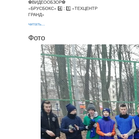
⚽️ВИДЕООБЗОР⚽️
«БРУСБОКС» 4️⃣ : 1️⃣ «ТЕХЦЕНТР
ГРАНД»
читать...
Фото