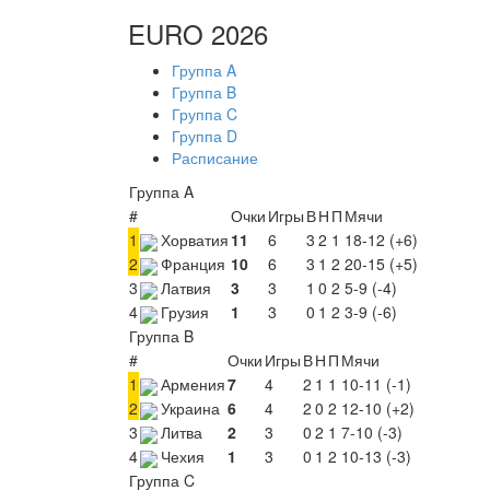
EURO 2026
Группа A
Группа B
Группа C
Группа D
Расписание
Группа A
#
Очки
Игры
В
Н
П
Мячи
1
Хорватия
11
6
3
2
1
18-12 (+6)
2
Франция
10
6
3
1
2
20-15 (+5)
3
Латвия
3
3
1
0
2
5-9 (-4)
4
Грузия
1
3
0
1
2
3-9 (-6)
Группа B
#
Очки
Игры
В
Н
П
Мячи
1
Армения
7
4
2
1
1
10-11 (-1)
2
Украина
6
4
2
0
2
12-10 (+2)
3
Литва
2
3
0
2
1
7-10 (-3)
4
Чехия
1
3
0
1
2
10-13 (-3)
Группа C