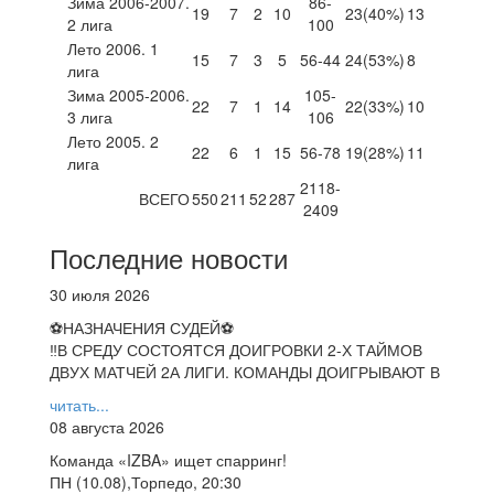
Зима 2006-2007.
86-
19
7
2
10
23
(40%)
13
2 лига
100
Лето 2006. 1
15
7
3
5
56-44
24
(53%)
8
лига
Зима 2005-2006.
105-
22
7
1
14
22
(33%)
10
3 лига
106
Лето 2005. 2
22
6
1
15
56-78
19
(28%)
11
лига
2118-
ВСЕГО
550
211
52
287
2409
Последние новости
30 июля 2026
⚽НАЗНАЧЕНИЯ СУДЕЙ⚽
‼В СРЕДУ СОСТОЯТСЯ ДОИГРОВКИ 2-Х ТАЙМОВ
ДВУХ МАТЧЕЙ 2А ЛИГИ. КОМАНДЫ ДОИГРЫВАЮТ В
читать...
08 августа 2026
Команда «IZBA» ищет спарринг!
ПН (10.08),Торпедо, 20:30