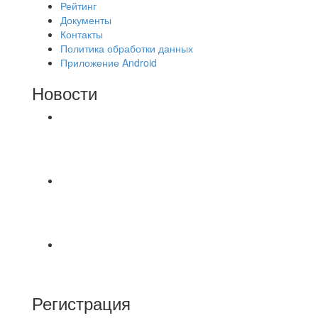
Рейтинг
Документы
Контакты
Политика обработки данных
Приложение Android
Новости
⚽НАЗНАЧЕНИЯ СУДЕЙ⚽ ‼В СРЕДУ
СОСТОЯТСЯ ДОИГРОВКИ 2-Х ТАЙМОВ ДВУХ
МАТЧЕЙ 2А ЛИГИ.
Команда «IZBA» ищет спарринг! ПН
(10.08),Торпедо, 20:30
https://vk.ru/christmasmusick
⚡️Сегодня было жарко⚡️ ⚽ ️«Протестировали»
новую футбольную площадку в
Регистрация