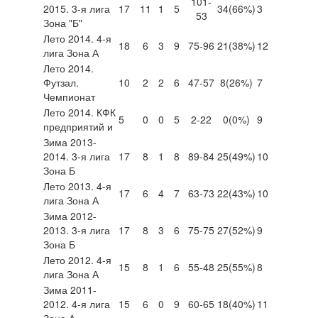
101-
2015. 3-я лига
17
11
1
5
34
(66%)
3
53
Зона "Б"
Лето 2014. 4-я
18
6
3
9
75-96
21
(38%)
12
лига Зона А
Лето 2014.
Футзал.
10
2
2
6
47-57
8
(26%)
7
Чемпионат
Лето 2014. КФК
5
0
0
5
2-22
0
(0%)
9
предприятий и
Зима 2013-
2014. 3-я лига
17
8
1
8
89-84
25
(49%)
10
Зона Б
Лето 2013. 4-я
17
6
4
7
63-73
22
(43%)
10
лига Зона А
Зима 2012-
2013. 3-я лига
17
8
3
6
75-75
27
(52%)
9
Зона Б
Лето 2012. 4-я
15
8
1
6
55-48
25
(55%)
8
лига Зона А
Зима 2011-
2012. 4-я лига
15
6
0
9
60-65
18
(40%)
11
Зона А