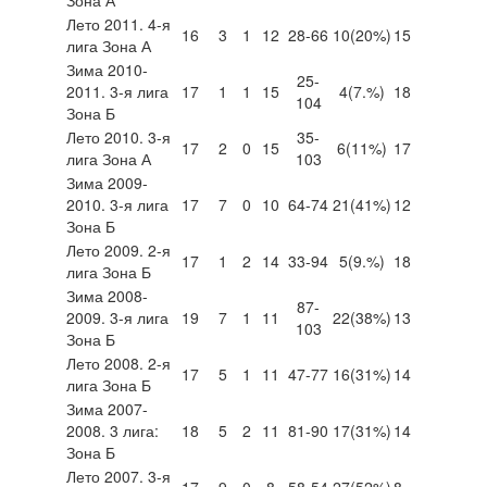
Лето 2011. 4-я
16
3
1
12
28-66
10
(20%)
15
лига Зона А
Зима 2010-
25-
2011. 3-я лига
17
1
1
15
4
(7.%)
18
104
Зона Б
Лето 2010. 3-я
35-
17
2
0
15
6
(11%)
17
лига Зона А
103
Зима 2009-
2010. 3-я лига
17
7
0
10
64-74
21
(41%)
12
Зона Б
Лето 2009. 2-я
17
1
2
14
33-94
5
(9.%)
18
лига Зона Б
Зима 2008-
87-
2009. 3-я лига
19
7
1
11
22
(38%)
13
103
Зона Б
Лето 2008. 2-я
17
5
1
11
47-77
16
(31%)
14
лига Зона Б
Зима 2007-
2008. 3 лига:
18
5
2
11
81-90
17
(31%)
14
Зона Б
Лето 2007. 3-я
17
9
0
8
58-54
27
(52%)
8