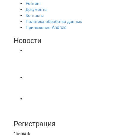
Рейтинг
Документы
Контакты
Политика обработки данных
Приложение Android
Новости
⚽НАЗНАЧЕНИЯ СУДЕЙ⚽ ‼В СРЕДУ
СОСТОЯТСЯ ДОИГРОВКИ 2-Х ТАЙМОВ ДВУХ
МАТЧЕЙ 2А ЛИГИ.
⚽️ВИДЕООБЗОР⚽️ 4 ЛИГА А «РСК КОМПЛЕКТ»
9️⃣ : 6️⃣ «МАЛЬОРКА»
🇷🇺 Дебют в Первенстве России по футболу
среди команд Первой лиги Дмитрий
Регистрация
* E-mail: