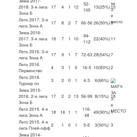
Зима 2017-
52-
2018. 3-я лига
17
4
1
12
13
(25%)
15
105
Зона Б
Лето 2017. 3-я
17
8
2
7
66-56
26
(50%)
8
лига Зона А
Зима 2016-
94-
2017. 3-я лига
18
7
1
10
22
(40%)
11
112
Зона Б
Лето 2016. 3-я
17
9
1
7
72-63
28
(54%)
7
лига Зона А
Лето 2016.
4
3
1
0
16-5
10
(83%)
2
Первенство
Лето 2016.
3
2
0
1
4-3
6
(66%)
Турнир по
Зима 2015-
2016. 2-я лига
17
2
2
13
56-99
8
(15%)
18
Зона Б
Лето 2015. 4-я
116-
18
16
1
1
49
(90%)
1
лига Зона А
48
Лето 2015. 4-я
2
1
0
1
5-6
3
(50%)
3
лига Плей-офф
Зима 2014-