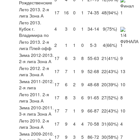
Рождественские
Лето 2013. 2-я
17
16
0
1
74-35
48
(94%)
1
лига Зона А
Лето 2013.
Кубок г.
4
3
0
1
34-14
9
(75%)
Владимира по
Лето 2013. 2-я
2
1
1
0
5-3
4
(66%)
1
лига Плей-офф
Зима 2012-2013.
17
6
3
8
55-63
21
(41%)
9
2-я лига Зона А
Лето 2012. 2-я
17
7
1
9
52-68
22
(43%)
13
лига Зона А
Зима 2011-2012.
17
6
2
9
48-68
20
(39%)
10
2-я лига
Лето 2011. 2-я
17
8
3
6
91-65
27
(52%)
8
лига Зона А
Зима 2010-2011.
17
7
1
9
66-87
22
(43%)
10
3-я лига Зона А
Лето 2010. 2-я
17
9
4
4
70-58
31
(60%)
4
лига Зона А
Зима 2009-2010.
17
9
3
5
86-72
30
(58%)
7
3-я лига Зона А