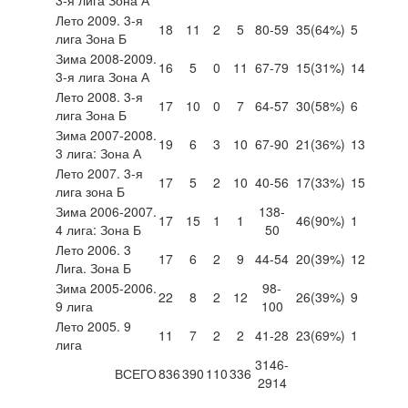
Лето 2009. 3-я
18
11
2
5
80-59
35
(64%)
5
лига Зона Б
Зима 2008-2009.
16
5
0
11
67-79
15
(31%)
14
3-я лига Зона А
Лето 2008. 3-я
17
10
0
7
64-57
30
(58%)
6
лига Зона Б
Зима 2007-2008.
19
6
3
10
67-90
21
(36%)
13
3 лига: Зона А
Лето 2007. 3-я
17
5
2
10
40-56
17
(33%)
15
лига зона Б
Зима 2006-2007.
138-
17
15
1
1
46
(90%)
1
4 лига: Зона Б
50
Лето 2006. 3
17
6
2
9
44-54
20
(39%)
12
Лига. Зона Б
Зима 2005-2006.
98-
22
8
2
12
26
(39%)
9
9 лига
100
Лето 2005. 9
11
7
2
2
41-28
23
(69%)
1
лига
3146-
ВСЕГО
836
390
110
336
2914