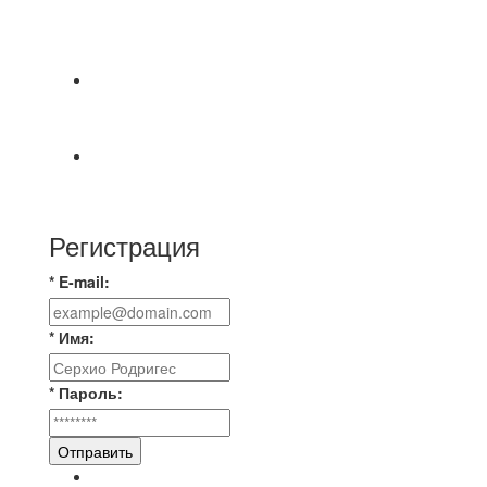
⚽НАЗНАЧЕНИЯ СУДЕЙ⚽ ‼В СРЕДУ
СОСТОЯТСЯ ДОИГРОВКИ 2-Х ТАЙМОВ ДВУХ
МАТЧЕЙ 2А ЛИГИ.
Победная... Спасибо всем за самоотдачу,
самообладание и подстраховку...выложились
📹📹📹 Обзор голов 📹📹📹 Лига 4. Зона "Б". 12
тур. Лето 2026. МФК "Восход" - Ирбис 6:2
Регистрация
* E-mail:
* Имя:
* Пароль:
Отправить