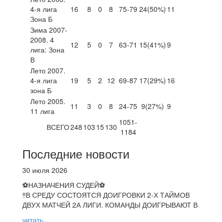
4-я лига
16
8
0
8
75-79
24
(50%)
11
Зона Б
Зима 2007-
2008. 4
12
5
0
7
63-71
15
(41%)
9
лига: Зона
В
Лето 2007.
4-я лига
19
5
2
12
69-87
17
(29%)
16
зона Б
Лето 2005.
11
3
0
8
24-75
9
(27%)
9
11 лига
1051-
ВСЕГО
248
103
15
130
1184
Последние новости
30 июля 2026
⚽НАЗНАЧЕНИЯ СУДЕЙ⚽
‼В СРЕДУ СОСТОЯТСЯ ДОИГРОВКИ 2-Х ТАЙМОВ
ДВУХ МАТЧЕЙ 2А ЛИГИ. КОМАНДЫ ДОИГРЫВАЮТ В
читать...