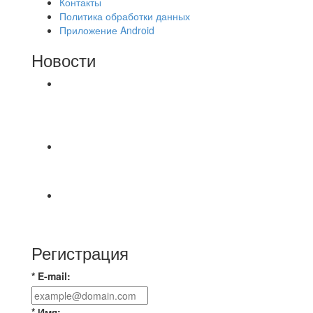
Контакты
Политика обработки данных
Приложение Android
Новости
⚽НАЗНАЧЕНИЯ СУДЕЙ⚽ ‼В СРЕДУ
СОСТОЯТСЯ ДОИГРОВКИ 2-Х ТАЙМОВ ДВУХ
МАТЧЕЙ 2А ЛИГИ.
⚡️Сегодня было жарко⚡️ ⚽ ️«Протестировали»
новую футбольную площадку в
📅 Анонс матчей на пятницу, 7 августа 2026 г.
🎡 Центральный парк культуры и отдыха
Регистрация
* E-mail:
* Имя: