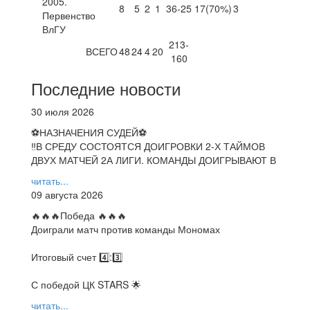
2005.
8
5
2
1
36-25
17
(70%)
3
Первенство
ВлГУ
213-
ВСЕГО
48
24
4
20
160
Последние новости
30 июля 2026
⚽НАЗНАЧЕНИЯ СУДЕЙ⚽
‼В СРЕДУ СОСТОЯТСЯ ДОИГРОВКИ 2-Х ТАЙМОВ
ДВУХ МАТЧЕЙ 2А ЛИГИ. КОМАНДЫ ДОИГРЫВАЮТ В
читать...
09 августа 2026
🔥🔥🔥Победа 🔥🔥🔥
Доиграли матч против команды Мономах
Итоговый счет 4️⃣:3️⃣
С победой ЦК STARS 🌟
читать...