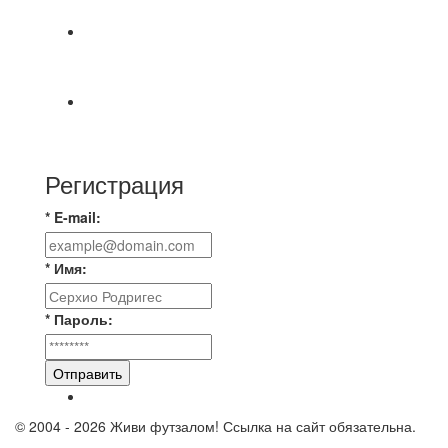
МАТЧЕЙ 2А ЛИГИ.
🔥🔥🔥Победа 🔥🔥🔥 Доиграли матч против
команды Мономах Итоговый счет
Всем добрый день! В прошлую пятницу после
игры Мечта-Стальпром была оставлен
Регистрация
* E-mail:
* Имя:
* Пароль:
Отправить
© 2004 - 2026 Живи футзалом! Ссылка на сайт обязательна.