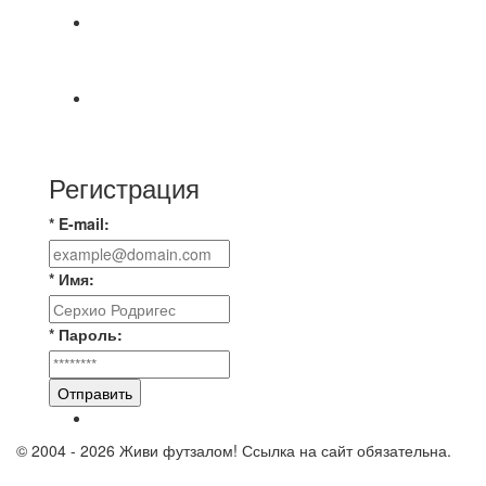
⚡️Сегодня было жарко⚡️ ⚽ ️«Протестировали»
новую футбольную площадку в
📅 Анонс матчей на пятницу, 7 августа 2026 г.
🎡 Центральный парк культуры и отдыха
Регистрация
* E-mail:
* Имя:
* Пароль:
Отправить
© 2004 - 2026 Живи футзалом! Ссылка на сайт обязательна.