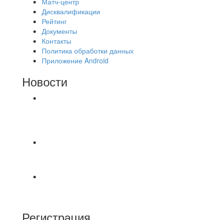
Матч-центр
Дисквалификации
Рейтинг
Документы
Контакты
Политика обработки данных
Приложение Android
Новости
⚽НАЗНАЧЕНИЯ СУДЕЙ⚽ ‼В СРЕДУ
СОСТОЯТСЯ ДОИГРОВКИ 2-Х ТАЙМОВ ДВУХ
МАТЧЕЙ 2А ЛИГИ.
⚽️ВИДЕООБЗОР⚽️ 4 ЛИГА А «РСК КОМПЛЕКТ»
9️⃣ : 6️⃣ «МАЛЬОРКА»
🇷🇺 Дебют в Первенстве России по футболу
среди команд Первой лиги Дмитрий
Регистрация