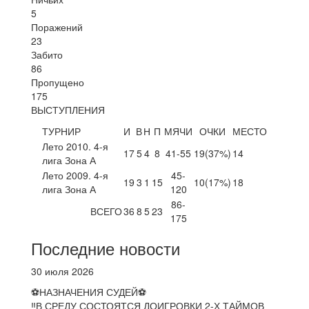
5
Поражений
23
Забито
86
Пропущено
175
ВЫСТУПЛЕНИЯ
ТУРНИР
И
В
Н
П
МЯЧИ
ОЧКИ
МЕСТО
Лето 2010. 4-я
17
5
4
8
41-55
19
(37%)
14
лига Зона А
Лето 2009. 4-я
45-
19
3
1
15
10
(17%)
18
лига Зона А
120
86-
ВСЕГО
36
8
5
23
175
Последние новости
30 июля 2026
⚽НАЗНАЧЕНИЯ СУДЕЙ⚽
‼В СРЕДУ СОСТОЯТСЯ ДОИГРОВКИ 2-Х ТАЙМОВ