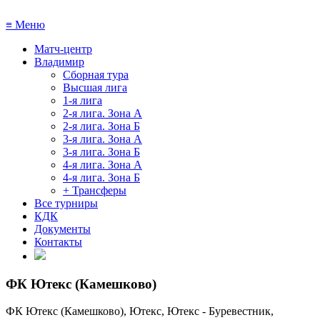
≡
Меню
Матч-центр
Владимир
Сборная тура
Высшая лига
1-я лига
2-я лига. Зона А
2-я лига. Зона Б
3-я лига. Зона А
3-я лига. Зона Б
4-я лига. Зона А
4-я лига. Зона Б
+ Трансферы
Все турниры
КДК
Документы
Контакты
ФК Ютекс (Камешково)
ФК Ютекс (Камешково), Ютекс, Ютекс - Буревестник,