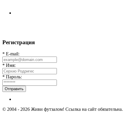
цепочки застегнутые между собой.
⚽️ВИДЕООБЗОР⚽️ «БРУСБОКС» 6️⃣ : 0️⃣
«АКАДЕМИЯ»
Регистрация
* E-mail:
* Имя:
* Пароль:
Отправить
© 2004 - 2026 Живи футзалом! Ссылка на сайт обязательна.