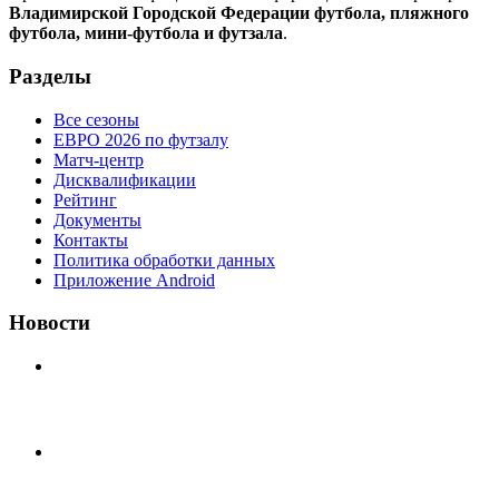
Владимирской Городской Федерации футбола, пляжного
футбола, мини-футбола и футзала
.
Разделы
Все сезоны
ЕВРО 2026 по футзалу
Матч-центр
Дисквалификации
Рейтинг
Документы
Контакты
Политика обработки данных
Приложение Android
Новости
⚽НАЗНАЧЕНИЯ СУДЕЙ⚽
‼4 августа на поле #2 после 18.30 были утеряны две