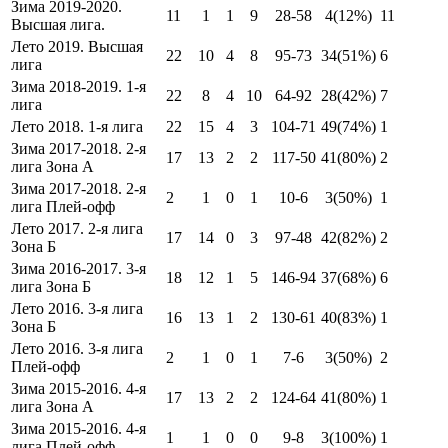
Зима 2019-2020.
11
1
1
9
28-58
4
(12%)
11
Высшая лига.
Лето 2019. Высшая
22
10
4
8
95-73
34
(51%)
6
лига
Зима 2018-2019. 1-я
22
8
4
10
64-92
28
(42%)
7
лига
Лето 2018. 1-я лига
22
15
4
3
104-71
49
(74%)
1
Зима 2017-2018. 2-я
17
13
2
2
117-50
41
(80%)
2
лига Зона А
Зима 2017-2018. 2-я
2
1
0
1
10-6
3
(50%)
1
лига Плей-офф
Лето 2017. 2-я лига
17
14
0
3
97-48
42
(82%)
2
Зона Б
Зима 2016-2017. 3-я
18
12
1
5
146-94
37
(68%)
6
лига Зона Б
Лето 2016. 3-я лига
16
13
1
2
130-61
40
(83%)
1
Зона Б
Лето 2016. 3-я лига
2
1
0
1
7-6
3
(50%)
2
Плей-офф
Зима 2015-2016. 4-я
17
13
2
2
124-64
41
(80%)
1
лига Зона А
Зима 2015-2016. 4-я
1
1
0
0
9-8
3
(100%)
1
лига Плей-офф