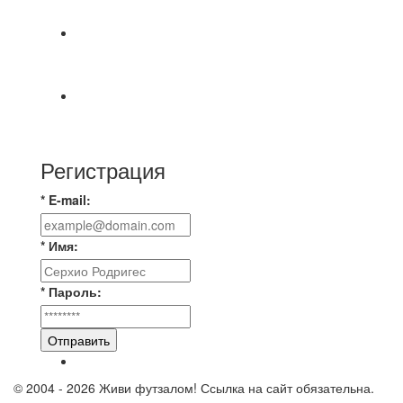
МАТЧЕЙ 2А ЛИГИ.
📹📹📹 Обзор голов 📹📹📹 Лига 4. Зона "Б". 12
тур. Лето 2026. МФК "Восход" - Ирбис 6:2
⚽️ВИДЕООБЗОР⚽️ «БРУСБОКС» 4️⃣ : 1️⃣
«ТЕХЦЕНТР ГРАНД»
Регистрация
* E-mail:
* Имя:
* Пароль:
Отправить
© 2004 - 2026 Живи футзалом! Ссылка на сайт обязательна.