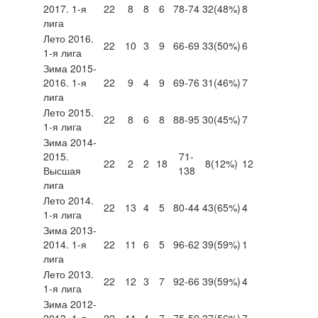
2017. 1-я
22
8
8
6
78-74
32
(48%)
8
лига
Лето 2016.
22
10
3
9
66-69
33
(50%)
6
1-я лига
Зима 2015-
2016. 1-я
22
9
4
9
69-76
31
(46%)
7
лига
Лето 2015.
22
8
6
8
88-95
30
(45%)
7
1-я лига
Зима 2014-
2015.
71-
22
2
2
18
8
(12%)
12
Высшая
138
лига
Лето 2014.
22
13
4
5
80-44
43
(65%)
4
1-я лига
Зима 2013-
2014. 1-я
22
11
6
5
96-62
39
(59%)
1
лига
Лето 2013.
22
12
3
7
92-66
39
(59%)
4
1-я лига
Зима 2012-
2013. 1-я
22
11
4
7
75-59
37
(56%)
7