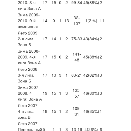
2010. 3-я
17
15
0
2
99-34
45
(88%)
2
лига Зона А
Зима 2009-
32-
2010. 9-й
14
0
1
13
1
(2.%)
11
107
чемпионат
Лето 2009.
2-я лига
17
14
1
2
75-33
43
(84%)
2
Зона Б
Зима 2008-
141-
2009. 4-я
17
15
0
2
45
(88%)
2
48
лига Зона А
Лето 2008.
3-я лига
17
13
3
1
83-21
42
(82%)
3
Зона Б
Зима 2007-
125-
2008. 4
19
15
1
3
46
(80%)
3
57
лига: Зона А
Лето 2007.
109-
4-я лига
18
15
1
2
46
(85%)
1
31
зона В
Лето 2007.
Переходный
5
1
1
3
13-19
4
(26%)
6