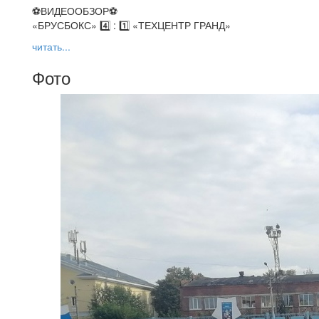
⚽️ВИДЕООБЗОР⚽️
«БРУСБОКС» 4️⃣ : 1️⃣ «ТЕХЦЕНТР ГРАНД»
читать...
Фото