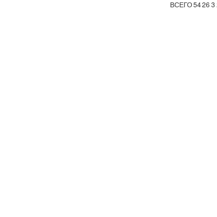
ВСЕГО
54
26
3