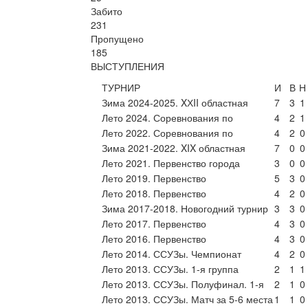
Забито
231
Пропущено
185
ВЫСТУПЛЕНИЯ
ТУРНИР
И
В
Н
Зима 2024-2025. XХII областная
7
3
1
Лето 2024. Соревнования по
4
2
1
Лето 2022. Соревнования по
4
2
0
Зима 2021-2022. XIX областная
7
0
0
Лето 2021. Первенство города
3
0
0
Лето 2019. Первенство
5
3
0
Лето 2018. Первенство
4
2
0
Зима 2017-2018. Новогодний турнир
3
3
0
Лето 2017. Первенство
4
3
0
Лето 2016. Первенство
4
3
0
Лето 2014. ССУЗы. Чемпионат
4
2
0
Лето 2013. ССУЗы. 1-я группа
2
1
1
Лето 2013. ССУЗы. Полуфинал. 1-я
2
1
0
Лето 2013. ССУЗы. Матч за 5-6 места
1
1
0