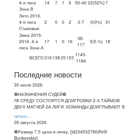
4-я лига
14
7
1
6
50-40
22
(52%)
7
Зона В
Лето 2016.
4-я лига
2
0
0
2
3-7
0
(0%)
31
Стыковые
Зима 2015-
38-
2016. 4-я
17
1
0
16
3
(5.%)
18
117
лига Зона А
1145-
ВСЕГО
316
138
25
153
1184
Последние новости
30 июля 2026
⚽НАЗНАЧЕНИЯ СУДЕЙ⚽
‼В СРЕДУ СОСТОЯТСЯ ДОИГРОВКИ 2-Х ТАЙМОВ
ДВУХ МАТЧЕЙ 2А ЛИГИ. КОМАНДЫ ДОИГРЫВАЮТ В
читать...
05 августа 2026
⚽️Размер 7.5 цена в личку, [id234532780|Kirill
Bunkovskiy].