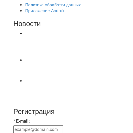
Политика обработки данных
Приложение Android
Новости
⚽НАЗНАЧЕНИЯ СУДЕЙ⚽ ‼В СРЕДУ
СОСТОЯТСЯ ДОИГРОВКИ 2-Х ТАЙМОВ ДВУХ
МАТЧЕЙ 2А ЛИГИ.
⚽️Размер 7.5 цена в личку, [id234532780|Kirill
Bunkovskiy].
⚽ TG FC 26 LEAGUE | ОФИЦИАЛЬНАЯ БЕСЕДА
УЧАСТНИКОВ Если ты зарегистрировался в
лигу —
Регистрация
* E-mail: