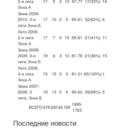
2-я лига
17
5
2
10
47-77
17
(33%)
14
Зона А
Зима 2009-
2010. 3-я
17
10
2
5
85-61
32
(62%)
6
лига Зона Б
Лето 2009.
2-я лига
17
7
0
10
59-61
21
(41%)
11
Зона А
Зима 2008-
2009. 3-я
19
6
3
10
81-76
21
(36%)
15
лига Зона Б
Лето 2008.
4-я лига
15
15
0
0
81-21
45
(100%)
1
Зона А
Зима 2007-
2008. 3
19
13
0
6
90-62
39
(68%)
5
лига: Зона Б
1995-
ВСЕГО
476
240
46
190
1763
Последние новости