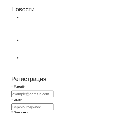
Новости
⚽НАЗНАЧЕНИЯ СУДЕЙ⚽ ‼В СРЕДУ
СОСТОЯТСЯ ДОИГРОВКИ 2-Х ТАЙМОВ ДВУХ
МАТЧЕЙ 2А ЛИГИ.
⚡️Сегодня было жарко⚡️ ⚽ ️«Протестировали»
новую футбольную площадку в
📅 Анонс матчей на пятницу, 7 августа 2026 г.
🎡 Центральный парк культуры и отдыха
Регистрация
* E-mail:
* Имя:
* Пароль: