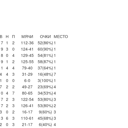
В
Н
П
МЯЧИ
ОЧКИ
МЕСТО
17
1
2
112-36
52
(86%)
1
19
3
0
124-41
60
(90%)
1
18
0
4
129-45
54
(81%)
1
19
1
2
125-55
58
(87%)
1
11
4
4
79-40
37
(64%)
1
4
4
3
31-29
16
(48%)
7
1
0
0
6-0
3
(100%)
1
7
2
2
49-27
23
(69%)
4
10
4
7
80-65
34
(53%)
4
17
2
3
122-54
53
(80%)
3
17
2
3
126-41
53
(80%)
2
3
0
2
16-17
9
(60%)
3
13
6
3
110-61
45
(68%)
3
2
0
3
21-17
6
(40%)
4