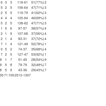
16
3
3
118-61
51
(77%)
2
15
2
5
106-64
47
(71%)
3
12
5
5
119-79
41
(62%)
3
14
4
4
120-64
46
(69%)
3
15
2
5
138-62
47
(71%)
3
11
5
6
97-57
38
(57%)
4
12
1
9
107-68
37
(56%)
4
12
1
4
83-31
37
(72%)
4
17
1
4
121-49
52
(78%)
1
10
5
2
74-37
35
(68%)
4
17
2
0
127-47
53
(92%)
1
9
1
7
51-45
28
(54%)
9
9
5
8
79-79
32
(48%)
7
8
5
9
43-36
29
(43%)
7
35
71
109
2513-1307