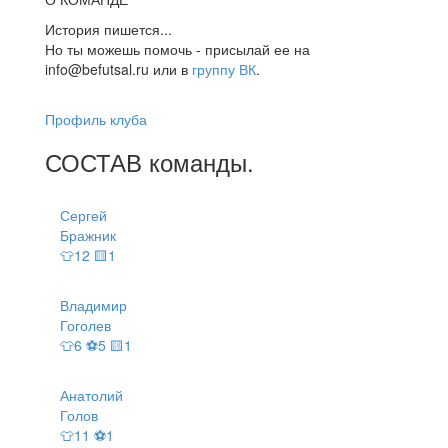
История пишется...
Но ты можешь помочь - присылай ее на
info@befutsal.ru или в
группу ВК
.
Профиль клуба
СОСТАВ
команды
.
Сергей
Бражник
👕12 🟨1
Владимир
Гоголев
👕6 ⚽5 🟨1
Анатолий
Голов
👕11 ⚽1