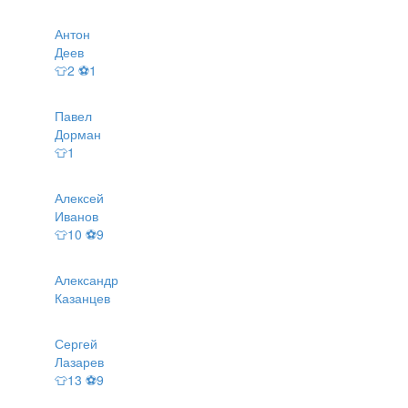
Антон
Деев
👕2 ⚽1
Павел
Дорман
👕1
Алексей
Иванов
👕10 ⚽9
Александр
Казанцев
Сергей
Лазарев
👕13 ⚽9