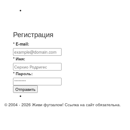
https://vk.ru/christmasmusick
⚡️Сегодня было жарко⚡️ ⚽ ️«Протестировали»
новую футбольную площадку в
Регистрация
* E-mail:
* Имя:
* Пароль:
Отправить
© 2004 - 2026 Живи футзалом! Ссылка на сайт обязательна.