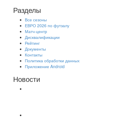
Разделы
Все сезоны
ЕВРО 2026 по футзалу
Матч-центр
Дисквалификации
Рейтинг
Документы
Контакты
Политика обработки данных
Приложение Android
Новости
⚽НАЗНАЧЕНИЯ СУДЕЙ⚽ ‼В СРЕДУ
СОСТОЯТСЯ ДОИГРОВКИ 2-Х ТАЙМОВ ДВУХ
МАТЧЕЙ 2А ЛИГИ.
Команда «IZBA» ищет спарринг! ПН
(10.08),Торпедо, 20:30