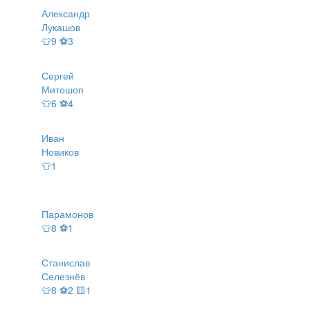
Александр
Лукашов
👕9 ⚽3
Сергей
Митошоп
👕6 ⚽4
Иван
Новиков
👕1
Парамонов
👕8 ⚽1
Станислав
Селезнёв
👕8 ⚽2 🟨1