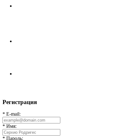
⚽НАЗНАЧЕНИЯ СУДЕЙ⚽ ‼В СРЕДУ СОСТОЯТСЯ
ДОИГРОВКИ 2-Х ТАЙМОВ ДВУХ МАТЧЕЙ 2А
ЛИГИ.
⚽️ВИДЕООБЗОР⚽️ 4 ЛИГА А «РСК КОМПЛЕКТ» 9️⃣ :
6️⃣ «МАЛЬОРКА»
🇷🇺 Дебют в Первенстве России по футболу среди
команд Первой лиги Дмитрий
Регистрация
* E-mail:
* Имя:
* Пароль: