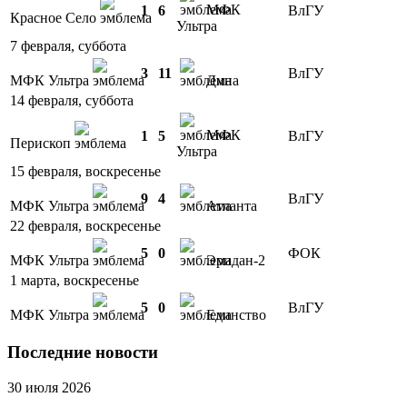
МФК
1
6
ВлГУ
Красное Село
Ультра
7 февраля, суббота
3
11
ВлГУ
МФК Ультра
Дина
14 февраля, суббота
МФК
1
5
ВлГУ
Перископ
Ультра
15 февраля, воскресенье
9
4
ВлГУ
МФК Ультра
Атланта
22 февраля, воскресенье
5
0
ФОК
МФК Ультра
Эридан-2
1 марта, воскресенье
5
0
ВлГУ
МФК Ультра
Единство
Последние новости
30 июля 2026