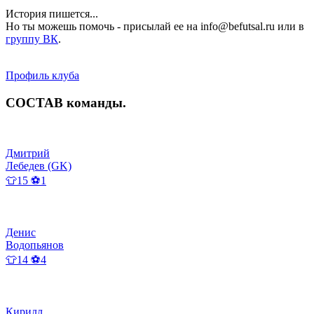
История пишется...
Но ты можешь помочь - присылай ее на info@befutsal.ru или в
группу ВК
.
Профиль клуба
СОСТАВ
команды
.
Дмитрий
Лебедев (GK)
👕15 ⚽1
Денис
Водопьянов
👕14 ⚽4
Кирилл