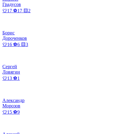
Градусов
👕17 ⚽17 🟨2
Борис
Дороченков
👕16 ⚽6 🟨3
Сергей
Ловягин
👕13 ⚽1
Александр
Морозов
👕15 ⚽9