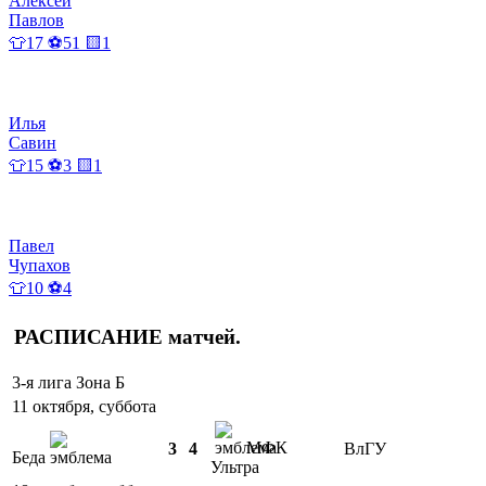
Алексей
Павлов
👕17 ⚽51 🟨1
Илья
Савин
👕15 ⚽3 🟨1
Павел
Чупахов
👕10 ⚽4
РАСПИСАНИЕ
матчей
.
3-я лига Зона Б
11 октября, суббота
МФК
3
4
ВлГУ
Беда
Ультра