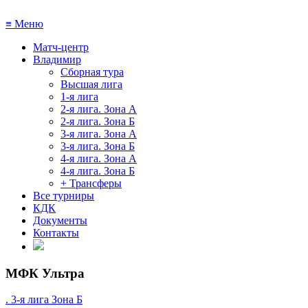
≡
Меню
Матч-центр
Владимир
Сборная тура
Высшая лига
1-я лига
2-я лига. Зона А
2-я лига. Зона Б
3-я лига. Зона А
3-я лига. Зона Б
4-я лига. Зона А
4-я лига. Зона Б
+ Трансферы
Все турниры
КДК
Документы
Контакты
МФК Ультра
. 3-я лига Зона Б