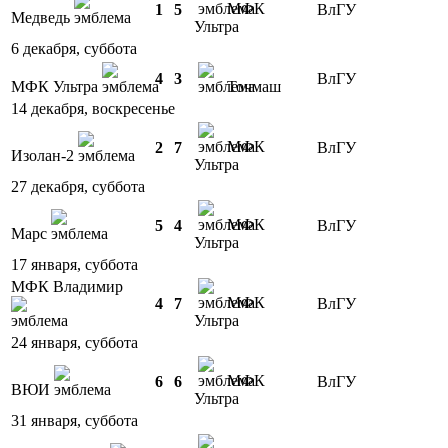
МФК
1
5
ВлГУ
Медведь
Ультра
6 декабря, суббота
4
3
ВлГУ
МФК Ультра
Точмаш
14 декабря, воскресенье
МФК
2
7
ВлГУ
Изолан-2
Ультра
27 декабря, суббота
МФК
5
4
ВлГУ
Марс
Ультра
17 января, суббота
МФК Владимир
МФК
4
7
ВлГУ
Ультра
24 января, суббота
МФК
6
6
ВлГУ
ВЮИ
Ультра
31 января, суббота