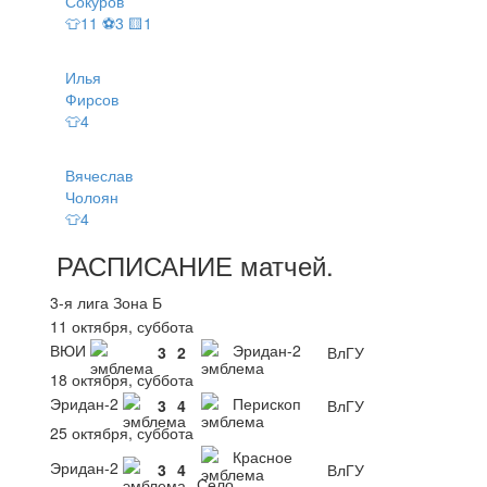
Сокуров
👕11 ⚽3 🟨1
Илья
Фирсов
👕4
Вячеслав
Чолоян
👕4
РАСПИСАНИЕ
матчей
.
3-я лига Зона Б
11 октября, суббота
ВЮИ
Эридан-2
3
2
ВлГУ
18 октября, суббота
Эридан-2
Перископ
3
4
ВлГУ
25 октября, суббота
Красное
Эридан-2
3
4
ВлГУ
Село