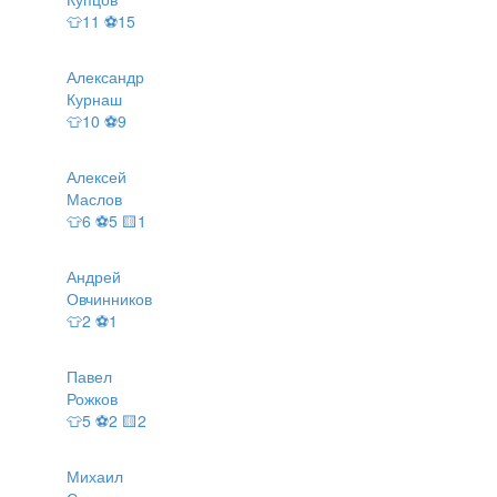
👕11 ⚽15
Александр
Курнаш
👕10 ⚽9
Алексей
Маслов
👕6 ⚽5 🟨1
Андрей
Овчинников
👕2 ⚽1
Павел
Рожков
👕5 ⚽2 🟨2
Михаил