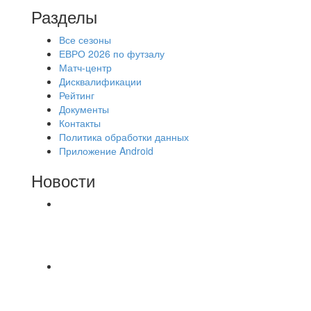
Разделы
Все сезоны
ЕВРО 2026 по футзалу
Матч-центр
Дисквалификации
Рейтинг
Документы
Контакты
Политика обработки данных
Приложение Android
Новости
⚽НАЗНАЧЕНИЯ СУДЕЙ⚽ ‼В СРЕДУ
СОСТОЯТСЯ ДОИГРОВКИ 2-Х ТАЙМОВ ДВУХ
МАТЧЕЙ 2А ЛИГИ.
⚽️ВИДЕООБЗОР⚽️ 4 ЛИГА А «РСК КОМПЛЕКТ»
9️⃣ : 6️⃣ «МАЛЬОРКА»