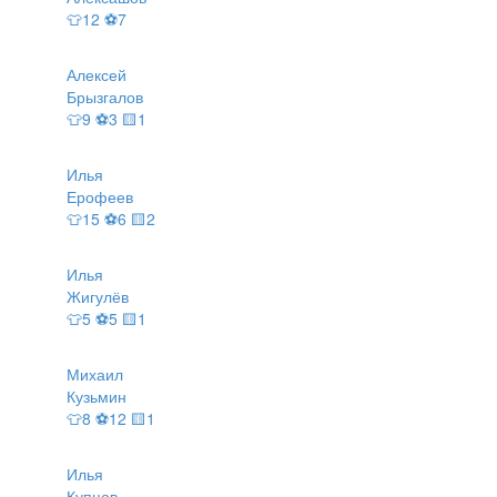
👕12 ⚽7
Алексей
Брызгалов
👕9 ⚽3 🟨1
Илья
Ерофеев
👕15 ⚽6 🟨2
Илья
Жигулёв
👕5 ⚽5 🟨1
Михаил
Кузьмин
👕8 ⚽12 🟨1
Илья
Купцов