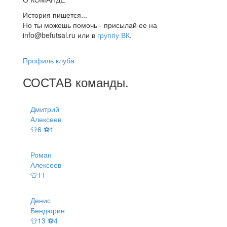
История пишется...
Но ты можешь помочь - присылай ее на
info@befutsal.ru или в
группу ВК
.
Профиль клуба
СОСТАВ
команды
.
Дмитрий
Алексеев
👕6 ⚽1
Роман
Алексеев
👕11
Денис
Бендюрин
👕13 ⚽4