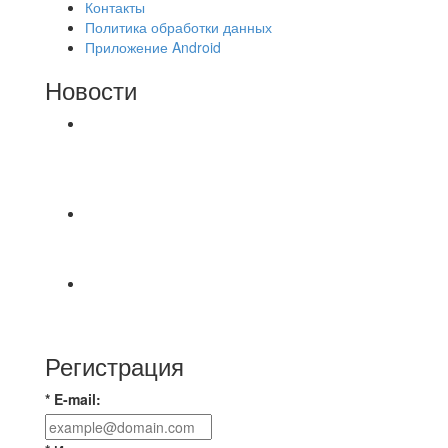
Контакты
Политика обработки данных
Приложение Android
Новости
⚽НАЗНАЧЕНИЯ СУДЕЙ⚽ ‼В СРЕДУ
СОСТОЯТСЯ ДОИГРОВКИ 2-Х ТАЙМОВ ДВУХ
МАТЧЕЙ 2А ЛИГИ.
Победная... Спасибо всем за самоотдачу,
самообладание и подстраховку...выложились
📹📹📹 Обзор голов 📹📹📹 Лига 4. Зона "Б". 12
тур. Лето 2026. МФК "Восход" - Ирбис 6:2
Регистрация
* E-mail: