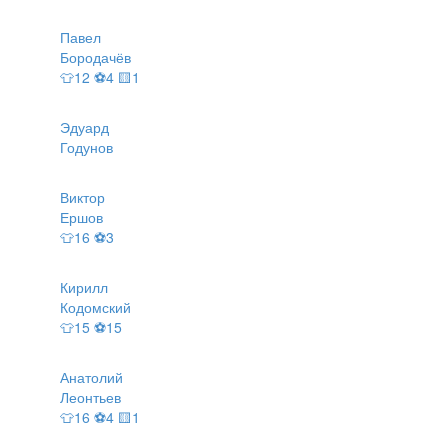
Павел
Бородачёв
👕12 ⚽4 🟨1
Эдуард
Годунов
Виктор
Ершов
👕16 ⚽3
Кирилл
Кодомский
👕15 ⚽15
Анатолий
Леонтьев
👕16 ⚽4 🟨1