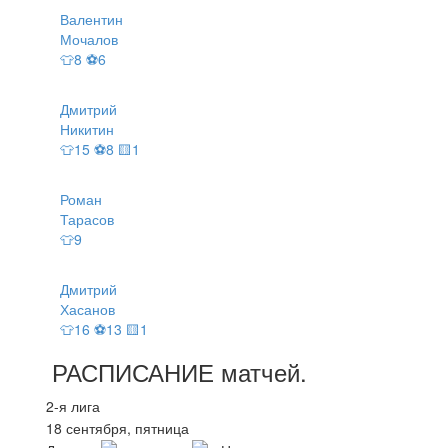
Валентин
Мочалов
👕8 ⚽6
Дмитрий
Никитин
👕15 ⚽8 🟨1
Роман
Тарасов
👕9
Дмитрий
Хасанов
👕16 ⚽13 🟨1
РАСПИСАНИЕ
матчей
.
2-я лига
18 сентября, пятница