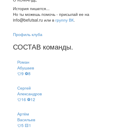
История пишется...
Но ты можешь помочь - присылай ее на
info@befutsal.ru или в
группу ВК
.
Профиль клуба
СОСТАВ
команды
.
Роман
Абушаев
👕9 ⚽8
Сергей
Александров
👕16 ⚽12
Артём
Васильев
👕5 🟨1