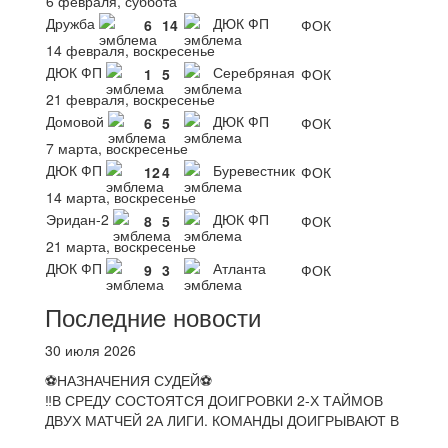
6 февраля, суббота
Дружба
ДЮК ФП
6
14
ФОК
14 февраля, воскресенье
ДЮК ФП
Серебряная
1
5
ФОК
21 февраля, воскресенье
Домовой
ДЮК ФП
6
5
ФОК
7 марта, воскресенье
ДЮК ФП
Буревестник
12
4
ФОК
14 марта, воскресенье
Эридан-2
ДЮК ФП
8
5
ФОК
21 марта, воскресенье
ДЮК ФП
Атланта
9
3
ФОК
Последние новости
30 июля 2026
⚽НАЗНАЧЕНИЯ СУДЕЙ⚽
‼В СРЕДУ СОСТОЯТСЯ ДОИГРОВКИ 2-Х ТАЙМОВ
ДВУХ МАТЧЕЙ 2А ЛИГИ. КОМАНДЫ ДОИГРЫВАЮТ В