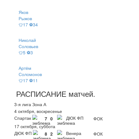
Яков
Рыжов
👕17 ⚽34
Николай
Соловьев
👕5 ⚽3
Артём
Соломонов
👕17 ⚽11
РАСПИСАНИЕ
матчей
.
3-я лига Зона А
4 октября, воскресенье
Спартак
ДЮК ФП
7
0
ФОК
17 октября, суббота
ДЮК ФП
Венера
8
2
ФОК