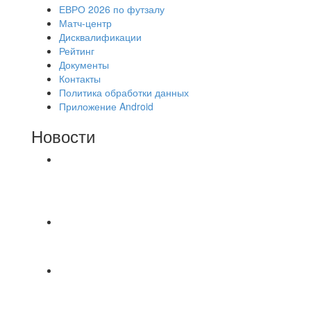
ЕВРО 2026 по футзалу
Матч-центр
Дисквалификации
Рейтинг
Документы
Контакты
Политика обработки данных
Приложение Android
Новости
⚽НАЗНАЧЕНИЯ СУДЕЙ⚽ ‼В СРЕДУ
СОСТОЯТСЯ ДОИГРОВКИ 2-Х ТАЙМОВ ДВУХ
МАТЧЕЙ 2А ЛИГИ.
⚡️Сегодня было жарко⚡️ ⚽ ️«Протестировали»
новую футбольную площадку в
📅 Анонс матчей на пятницу, 7 августа 2026 г.
🎡 Центральный парк культуры и отдыха