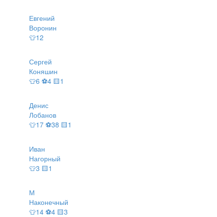
Евгений
Воронин
👕12
Сергей
Коняшин
👕6 ⚽4 🟨1
Денис
Лобанов
👕17 ⚽38 🟨1
Иван
Нагорный
👕3 🟨1
М
Наконечный
👕14 ⚽4 🟨3