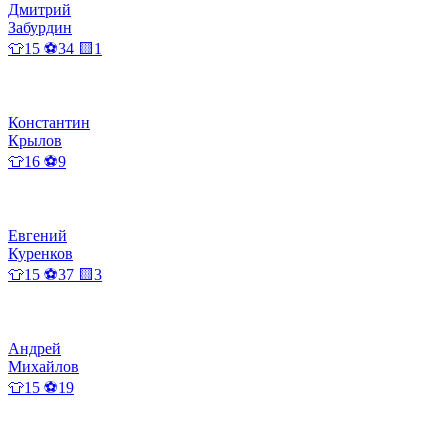
Дмитрий
Забурдин
👕15 ⚽34 🟨1
Константин
Крылов
👕16 ⚽9
Евгений
Куренков
👕15 ⚽37 🟨3
Андрей
Михайлов
👕15 ⚽19