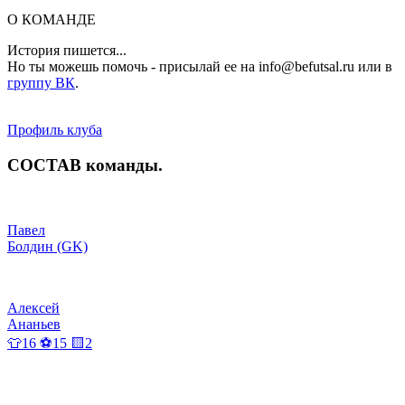
О КОМАНДЕ
История пишется...
Но ты можешь помочь - присылай ее на info@befutsal.ru или в
группу ВК
.
Профиль клуба
СОСТАВ
команды
.
Павел
Болдин (GK)
Алексей
Ананьев
👕16 ⚽15 🟨2