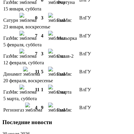
ГазМяс
Фортуна
15 января, суббота
0
3
ВлГУ
Сатурн
ГазМяс
23 января, воскресенье
7
4
ВлГУ
ГазМяс
Мальорка
5 февраля, суббота
7
3
ВлГУ
ГазМяс
Сплав-2
12 февраля, суббота
11
5
ВлГУ
Динамит
ГазМяс
20 февраля, воскресенье
11
1
ВлГУ
ГазМяс
Спарта
5 марта, суббота
4
9
ВлГУ
Регионгаз
ГазМяс
Последние новости
30 июля 2026