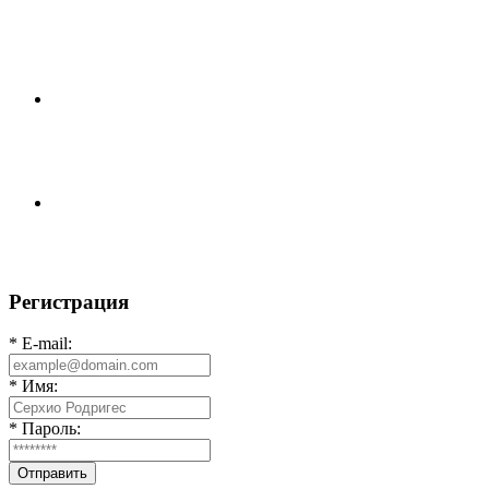
⚽НАЗНАЧЕНИЯ СУДЕЙ⚽ ‼В СРЕДУ СОСТОЯТСЯ
ДОИГРОВКИ 2-Х ТАЙМОВ ДВУХ МАТЧЕЙ 2А
ЛИГИ.
⚡️Сегодня было жарко⚡️ ⚽ ️«Протестировали» новую
футбольную площадку в
📅 Анонс матчей на пятницу, 7 августа 2026 г. 🎡
Центральный парк культуры и отдыха
Регистрация
* E-mail:
* Имя:
* Пароль:
Отправить