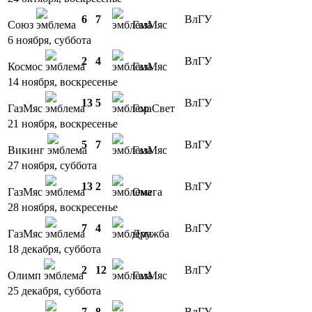
6
7
ВлГУ
Союз
ГазМяс
6 ноября, суббота
2
4
ВлГУ
Космос
ГазМяс
14 ноября, воскресенье
13
5
ВлГУ
ГазМяс
Гор Свет
21 ноября, воскресенье
5
7
ВлГУ
Викинг
ГазМяс
27 ноября, суббота
13
2
ВлГУ
ГазМяс
Омега
28 ноября, воскресенье
7
4
ВлГУ
ГазМяс
Дружба
18 декабря, суббота
2
12
ВлГУ
Олимп
ГазМяс
25 декабря, суббота
7
8
ВлГУ