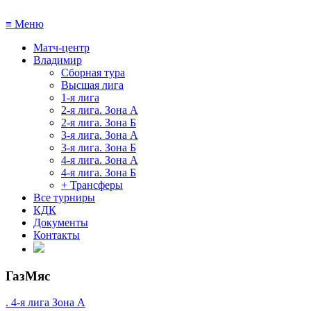
≡
Меню
Матч-центр
Владимир
Сборная тура
Высшая лига
1-я лига
2-я лига. Зона А
2-я лига. Зона Б
3-я лига. Зона А
3-я лига. Зона Б
4-я лига. Зона А
4-я лига. Зона Б
+ Трансферы
Все турниры
КДК
Документы
Контакты
ГазМяс
. 4-я лига Зона А