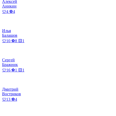
Алексей
Аникин
👕4 ⚽4
Илья
Балашов
👕10 ⚽8 🟨1
Сергей
Бражник
👕16 ⚽1 🟨1
Дмитрий
Востриков
👕13 ⚽4