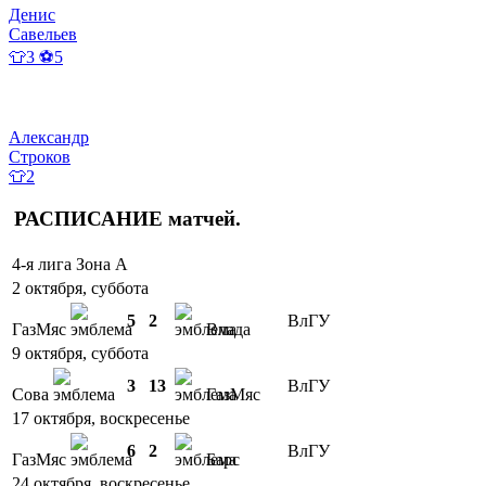
Денис
Савельев
👕3 ⚽5
Александр
Строков
👕2
РАСПИСАНИЕ
матчей
.
4-я лига Зона А
2 октября, суббота
5
2
ВлГУ
ГазМяс
Влада
9 октября, суббота
3
13
ВлГУ
Сова
ГазМяс
17 октября, воскресенье
6
2
ВлГУ
ГазМяс
Барс
24 октября, воскресенье