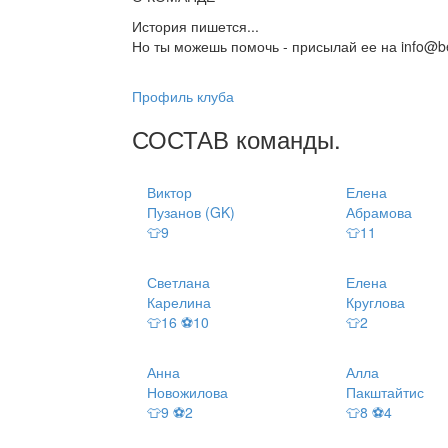
История пишется...
Но ты можешь помочь - присылай ее на info@be
Профиль клуба
СОСТАВ
команды
.
Виктор
Елена
Пузанов (GK)
Абрамова
👕9
👕11
Светлана
Елена
Карелина
Круглова
👕16 ⚽10
👕2
Анна
Алла
Новожилова
Пакштайтис
👕9 ⚽2
👕8 ⚽4