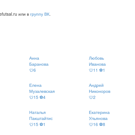
futsal.ru или в
группу ВК
.
Анна
Любовь
Баранова
Иванова
👕6
👕11 ⚽1
Елена
Андрей
Музалевская
Никоноров
👕15 ⚽4
👕2
Наталья
Екатерина
Пакштайтис
Ульянова
👕15 ⚽1
👕16 ⚽8