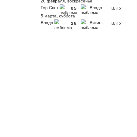
20 февраля, воскресенье
Гор Свет
Влада
0
5
ВлГУ
5 марта, суббота
Влада
Викинг
2
8
ВлГУ