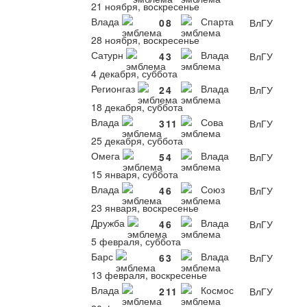
21 ноября, воскресенье
Влада
Спарта
0
8
ВлГУ
28 ноября, воскресенье
Сатурн
Влада
4
3
ВлГУ
4 декабря, суббота
Регионгаз
Влада
2
4
ВлГУ
18 декабря, суббота
Влада
Сова
3
11
ВлГУ
25 декабря, суббота
Омега
Влада
5
4
ВлГУ
15 января, суббота
Влада
Союз
4
6
ВлГУ
23 января, воскресенье
Дружба
Влада
4
6
ВлГУ
5 февраля, суббота
Барс
Влада
6
3
ВлГУ
13 февраля, воскресенье
Влада
Космос
2
11
ВлГУ