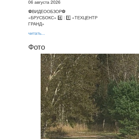
06 августа 2026
⚽️ВИДЕООБЗОР⚽️
«БРУСБОКС» 4️⃣ : 1️⃣ «ТЕХЦЕНТР
ГРАНД»
читать...
Фото