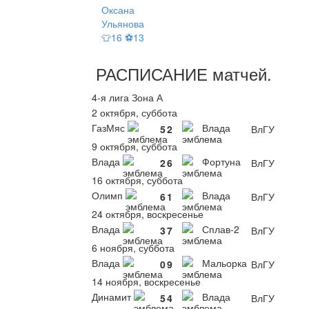
Оксана
Ульянова
👕16 ⚽13
РАСПИСАНИЕ
матчей
.
4-я лига Зона А
2 октября, суббота
ГазМяс
Влада
5
2
ВлГУ
9 октября, суббота
Влада
Фортуна
2
6
ВлГУ
16 октября, суббота
Олимп
Влада
6
1
ВлГУ
24 октября, воскресенье
Влада
Сплав-2
3
7
ВлГУ
6 ноября, суббота
Влада
Мальорка
0
9
ВлГУ
14 ноября, воскресенье
Динамит
Влада
5
4
ВлГУ