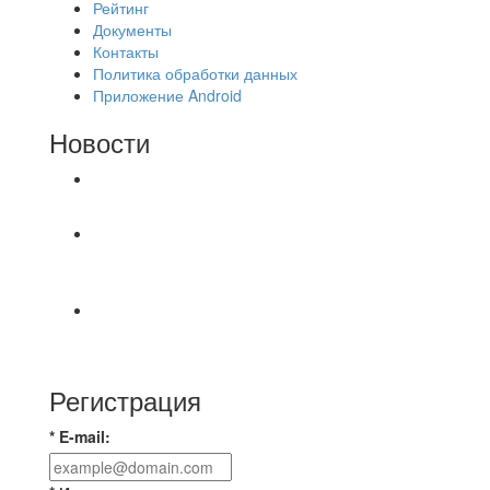
Рейтинг
Документы
Контакты
Политика обработки данных
Приложение Android
Новости
⚽НАЗНАЧЕНИЯ СУДЕЙ⚽
⚽️ВИДЕООБЗОР⚽️ «БРУСБОКС» 6️⃣ : 0️⃣
«АКАДЕМИЯ»
📊 22 матча, 9 побед у одной команды, 9 у
другой, 4 ничьи, ЦК лучшие в этом сезоне по
Регистрация
* E-mail: