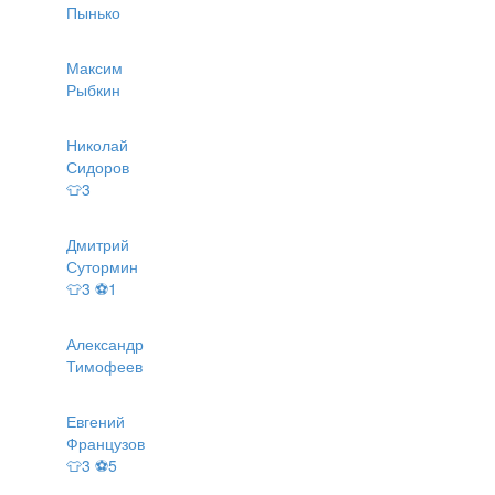
Пынько
Максим
Рыбкин
Николай
Сидоров
👕3
Дмитрий
Сутормин
👕3 ⚽1
Александр
Тимофеев
Евгений
Французов
👕3 ⚽5