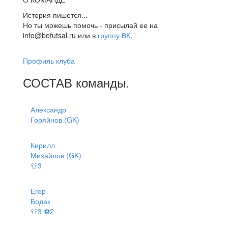
История пишется...
Но ты можешь помочь - присылай ее на
info@befutsal.ru или в
группу ВК
.
Профиль клуба
СОСТАВ
команды
.
Александр
Горяйнов (GK)
Кирилл
Михайлов (GK)
👕3
Егор
Бодак
👕3 ⚽2