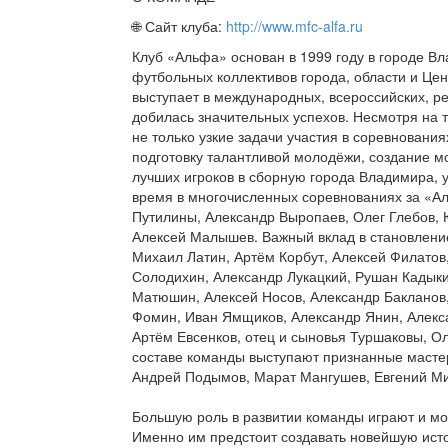
🌐 Сайт клуба:
http://www.mfc-alfa.ru
Клуб «Альфа» основан в 1999 году в городе В
футбольных коллективов города, области и Це
выступает в международных, всероссийских, р
добилась значительных успехов. Несмотря на 
не только узкие задачи участия в соревнования
подготовку талантливой молодёжи, создание м
лучших игроков в сборную города Владимира, 
время в многочисленных соревнованиях за «Ал
Путилины, Александр Выропаев, Олег Глебов, 
Алексей Малышев. Важный вклад в становление
Михаил Латин, Артём Корбут, Алексей Филатов
Солодихин, Александр Лукацкий, Рушан Кадыкин
Матюшин, Алексей Носов, Александр Бакланов
Фомин, Иван Ямщиков, Александр Янин, Алекс
Артём Евсенков, отец и сыновья Туршаковы, Ол
составе команды выступают признанные масте
Андрей Подымов, Марат Мангушев, Евгений М
Большую роль в развитии команды играют и м
Именно им предстоит создавать новейшую ист