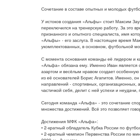
Сочетание в составе опытных и молодых футбо
У истоков создания «Альфы» стоит Максим Заур
переключился на тренерскую работу. За это в
признанного и опытного специалиста, имя кот
«Альфы» - его заслуга. В настоящее время Ма
укомплектованных, в основном, футбольной м
С момента основания команды её лидером и к
«Альфа» обязана ему. Именно Иван является 
азартом и весёлым нравом создает особенную 
из её основателей Борис Агапитов. Именно, он
направлений - спортивных, организационных, 
частичкой себя, делит с ней успехи и неудачи, 
Сегодня команда «Альфа» - это сочетание спо
множества достижений. Всё это позволяет гов
Достижения МФК «Альфа»:
• 2-кратный обладатель Кубка России по футбол
• 2-кратный чемпион Первенства России по мини