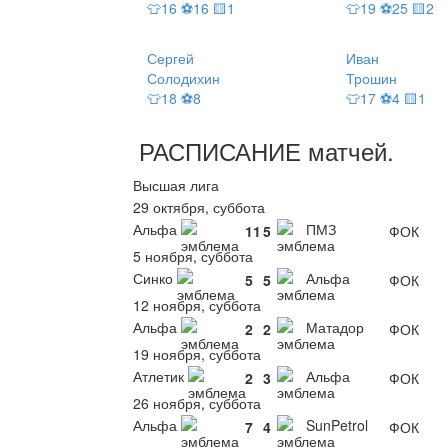
👕16 ⚽16 🟨1
👕19 ⚽25 🟨2
Сергей
Иван
Солодихин
Трошин
👕18 ⚽8
👕17 ⚽4 🟨1
РАСПИСАНИЕ
матчей
.
Высшая лига
29 октября, суббота
Альфа
ПМЗ
11
5
ФОК
5 ноября, суббота
Синко
Альфа
5
5
ФОК
12 ноября, суббота
Альфа
Матадор
2
2
ФОК
19 ноября, суббота
Атлетик
Альфа
2
3
ФОК
26 ноября, суббота
Альфа
SunPetrol
7
4
ФОК