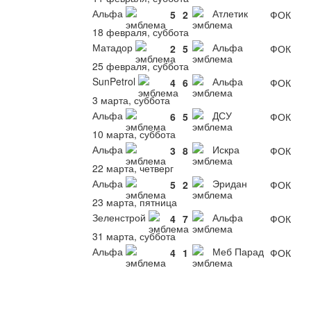
Альфа
Атлетик
5
2
ФОК
18 февраля, суббота
Матадор
Альфа
2
5
ФОК
25 февраля, суббота
SunPetrol
Альфа
4
6
ФОК
3 марта, суббота
Альфа
ДСУ
6
5
ФОК
10 марта, суббота
Альфа
Искра
3
8
ФОК
22 марта, четверг
Альфа
Эридан
5
2
ФОК
23 марта, пятница
Зеленстрой
Альфа
4
7
ФОК
31 марта, суббота
Альфа
Меб Парад
4
1
ФОК