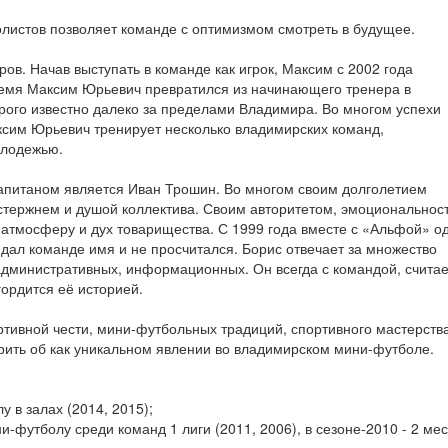
листов позволяет команде с оптимизмом смотреть в будущее.
ов. Начав выступать в команде как игрок, Максим с 2002 года
ремя Максим Юрьевич превратился из начинающего тренера в
орого известно далеко за пределами Владимира. Во многом успехи
ксим Юрьевич тренирует несколько владимирских команд,
олодежью.
апитаном является Иван Трошин. Во многом своим долголетием
стержнем и душой коллектива. Своим авторитетом, эмоциональнос
атмосферу и дух товарищества. С 1999 года вместе с «Альфой» о
 дал команде имя и не просчитался. Борис отвечает за множество
административных, информационных. Он всегда с командой, считае
гордится её историей.
ртивной чести, мини-футбольных традиций, спортивного мастерств
орить об как уникальном явлении во владимирском мини-футболе.
у в залах (2014, 2015);
-футболу среди команд 1 лиги (2011, 2006), в сезоне-2010 - 2 мес