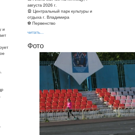
августа 2026 г.
🎡 Центральный парк культуры и
отдыха г. Владимира
⚽ Первенство
у и
читать...
ает
Фото
рует
ное
,
др
,
.