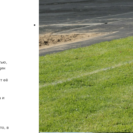
тью,
дин
т её
а и
то, в