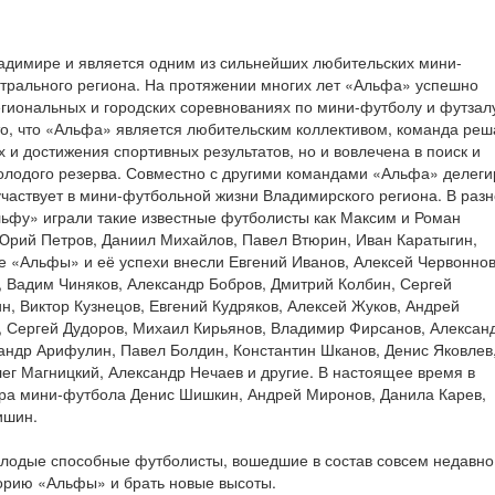
ладимире и является одним из сильнейших любительских мини-
нтрального региона. На протяжении многих лет «Альфа» успешно
егиональных и городских соревнованиях по мини-футболу и футзал
то, что «Альфа» является любительским коллективом, команда реш
х и достижения спортивных результатов, но и вовлечена в поиск и
олодого резерва. Совместно с другими командами «Альфа» делеги
участвует в мини-футбольной жизни Владимирского региона. В раз
ьфу» играли такие известные футболисты как Максим и Роман
Юрий Петров, Даниил Михайлов, Павел Втюрин, Иван Каратыгин,
 «Альфы» и её успехи внесли Евгений Иванов, Алексей Червоннов
, Вадим Чиняков, Александр Бобров, Дмитрий Колбин, Сергей
, Виктор Кузнецов, Евгений Кудряков, Алексей Жуков, Андрей
, Сергей Дудоров, Михаил Кирьянов, Владимир Фирсанов, Алексан
андр Арифулин, Павел Болдин, Константин Шканов, Денис Яковлев
ег Магницкий, Александр Нечаев и другие. В настоящее время в
ра мини-футбола Денис Шишкин, Андрей Миронов, Данила Карев,
ишин.
олодые способные футболисты, вошедшие в состав совсем недавно
орию «Альфы» и брать новые высоты.