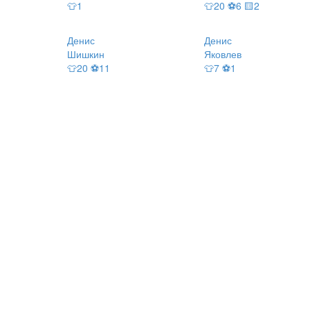
👕1
👕20 ⚽6 🟨2
Денис
Денис
Шишкин
Яковлев
👕20 ⚽11
👕7 ⚽1