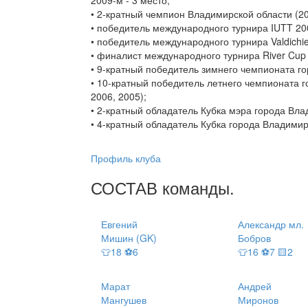
2009-м - 3 место;
• 2-кратный чемпион Владимирской области (20
• победитель международного турнира IUTT 20
• победитель международного турнира Valdichien
• финалист международного турнира River Cup 
• 9-кратный победитель зимнего чемпионата гор
• 10-кратный победитель летнего чемпионата го
2006, 2005);
• 2-кратный обладатель Кубка мэра города Вла
• 4-кратный обладатель Кубка города Владимир
Профиль клуба
СОСТАВ
команды
.
Евгений
Александр мл.
Мишин (GK)
Бобров
👕18 ⚽6
👕16 ⚽7 🟨2
Марат
Андрей
Мангушев
Миронов