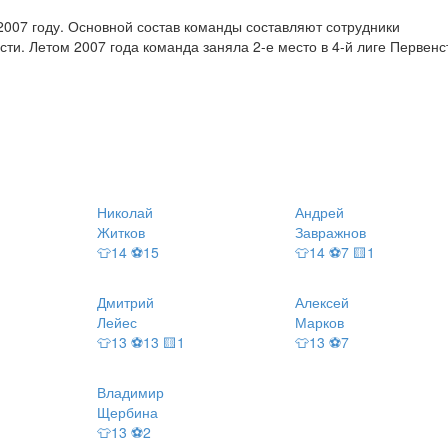
2007 году. Основной состав команды составляют сотрудники
ти. Летом 2007 года команда заняла 2-е место в 4-й лиге Первенс
Николай
Андрей
Житков
Завражнов
👕14 ⚽15
👕14 ⚽7 🟨1
Дмитрий
Алексей
Лейес
Марков
👕13 ⚽13 🟨1
👕13 ⚽7
Владимир
Щербина
👕13 ⚽2