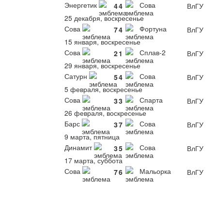
Энергетик
Сова
4
4
ВлГУ
25 декабря, воскресенье
Сова
Фортуна
7
4
ВлГУ
15 января, воскресенье
Сова
Сплав-2
2
1
ВлГУ
29 января, воскресенье
Сатурн
Сова
5
4
ВлГУ
5 февраля, воскресенье
Сова
Спарта
3
3
ВлГУ
26 февраля, воскресенье
Барс
Сова
3
7
ВлГУ
9 марта, пятница
Динамит
Сова
3
5
ВлГУ
17 марта, суббота
Сова
Мальорка
7
6
ВлГУ