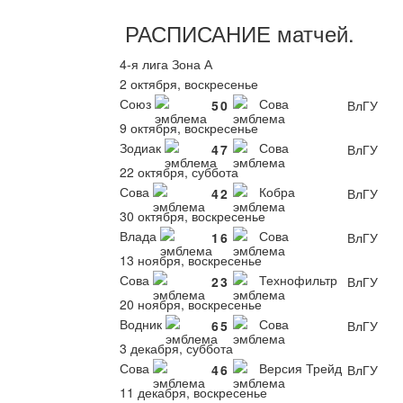
РАСПИСАНИЕ
матчей
.
4-я лига Зона А
2 октября, воскресенье
Союз
Сова
5
0
ВлГУ
9 октября, воскресенье
Зодиак
Сова
4
7
ВлГУ
22 октября, суббота
Сова
Кобра
4
2
ВлГУ
30 октября, воскресенье
Влада
Сова
1
6
ВлГУ
13 ноября, воскресенье
Сова
Технофильтр
2
3
ВлГУ
20 ноября, воскресенье
Водник
Сова
6
5
ВлГУ
3 декабря, суббота
Сова
Версия Трейд
4
6
ВлГУ
11 декабря, воскресенье