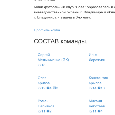
Мини футбольный клуб "Сова" образовалась в 
вневедомственной охраны г. Владимира и облас
г. Владимира и вышла в 3-ю лигу.
Профиль клуба
СОСТАВ
команды
.
Сергей
Илья
Мельниченко (GK)
Дорожкин
👕13
Олег
Константин
Кривов
Крылов
👕12 ⚽4 🟨3
👕14 ⚽13
Роман
Михаил
Сабьянов
Чеботаев
👕11 ⚽2
👕11 ⚽4