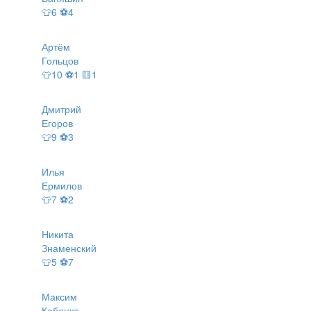
👕6 ⚽4
Артём
Гольцов
👕10 ⚽1 🟨1
Дмитрий
Егоров
👕9 ⚽3
Илья
Ермилов
👕7 ⚽2
Никита
Знаменский
👕5 ⚽7
Максим
Кобенко