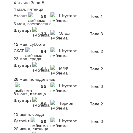
4-я лига Зона Б
4 мая, пятница
Атлант
Штутгарт
5
0
Поле 1
6 мая, воскресенье
Штутгарт
Эласт
3
3
Поле 3
12 мая, суббота
СКАТ
Штутгарт
8
4
Поле 2
23 мая, среда
Штутгарт
МФК
6
1
Поле 2
28 мая, понедельник
Штутгарт
5
5
Поле 3
8 июня, пятница
Штутгарт
Терион
5
6
Поле 2
13 июня, среда
Детройт
Штутгарт
5
0
Поле 3
22 июня, пятница