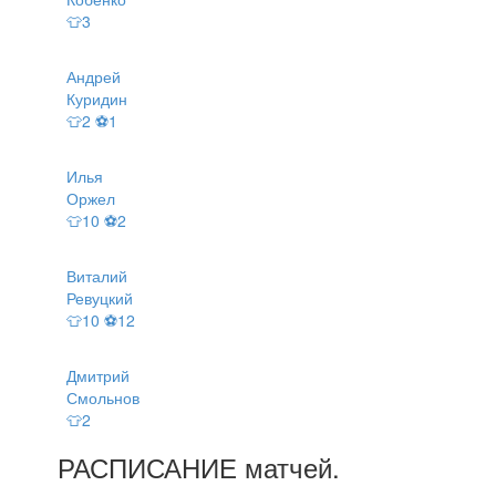
👕3
Андрей
Куридин
👕2 ⚽1
Илья
Оржел
👕10 ⚽2
Виталий
Ревуцкий
👕10 ⚽12
Дмитрий
Смольнов
👕2
РАСПИСАНИЕ
матчей
.