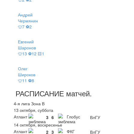
Андрей
Чермянин
👕7 ⚽2
Евгений
Шаронов
👕13 ⚽12 🟨1
Олег
Широков
👕11 ⚽8
РАСПИСАНИЕ
матчей
.
4-я лига Зона В
13 октября, суббота
Атлант
Глобус
3
6
ВлГУ
14 октября, воскресенье
Атлант
ФКГ
2
3
ВлГУ