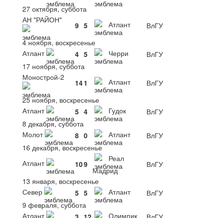
27 октября, суббота
АН "РАЙОН"
Атлант
9
5
ВлГУ
4 ноября, воскресенье
Атлант
Черри
4
5
ВлГУ
17 ноября, суббота
Монострой-2
Атлант
14
1
ВлГУ
25 ноября, воскресенье
Атлант
Гудок
5
4
ВлГУ
8 декабря, суббота
Молот
Атлант
8
0
ВлГУ
16 декабря, воскресенье
Реал
Атлант
10
9
ВлГУ
Мадрид
13 января, воскресенье
Север
Атлант
5
5
ВлГУ
9 февраля, суббота
Атлант
Олимпик
3
12
ВлГУ