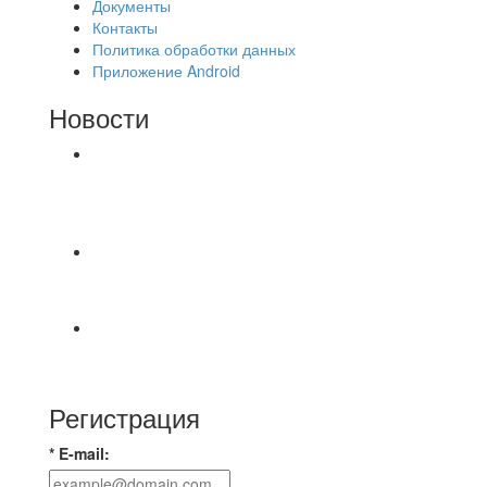
Документы
Контакты
Политика обработки данных
Приложение Android
Новости
⚽НАЗНАЧЕНИЯ СУДЕЙ⚽ ‼В СРЕДУ
СОСТОЯТСЯ ДОИГРОВКИ 2-Х ТАЙМОВ ДВУХ
МАТЧЕЙ 2А ЛИГИ.
⚽️ВИДЕООБЗОР⚽️ 4 ЛИГА А «РСК КОМПЛЕКТ»
9️⃣ : 5️⃣ «МАЛЬОРКА»
🇷🇺 Дебют в Первенстве России по футболу
среди команд Первой лиги Дмитрий
Регистрация
* E-mail: