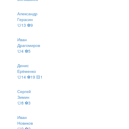
Александр
Герасин
👕13 ⚽9
Иван
Драгомиров
👕4 ⚽5
Денис
Ерёменко
👕14 ⚽19 🟨1
Сергей
Зимин
👕8 ⚽3
Иван
Новиков
👕2 ⚽2