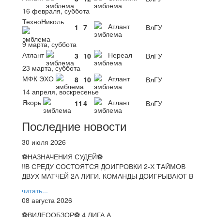
16 февраля, суббота
ТехноНиколь
Атлант
1
7
ВлГУ
9 марта, суббота
Атлант
Нереал
3
10
ВлГУ
23 марта, суббота
МФК ЭХО
Атлант
8
10
ВлГУ
14 апреля, воскресенье
Якорь
Атлант
11
4
ВлГУ
Последние новости
30 июля 2026
⚽НАЗНАЧЕНИЯ СУДЕЙ⚽
‼В СРЕДУ СОСТОЯТСЯ ДОИГРОВКИ 2-Х ТАЙМОВ
ДВУХ МАТЧЕЙ 2А ЛИГИ. КОМАНДЫ ДОИГРЫВАЮТ В
читать...
08 августа 2026
⚽️ВИДЕООБЗОР⚽️ 4 ЛИГА А