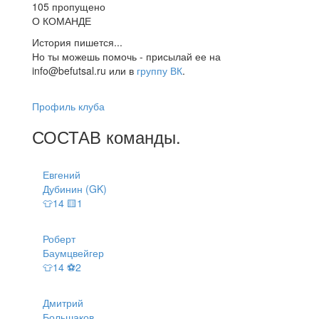
105 пропущено
О КОМАНДЕ
История пишется...
Но ты можешь помочь - присылай ее на
info@befutsal.ru или в
группу ВК
.
Профиль клуба
СОСТАВ
команды
.
Евгений
Дубинин (GK)
👕14 🟨1
Роберт
Баумцвейгер
👕14 ⚽2
Дмитрий
Большаков