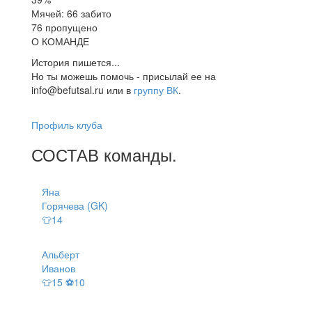
Мячей: 66 забито
76 пропущено
О КОМАНДЕ
История пишется...
Но ты можешь помочь - присылай ее на
info@befutsal.ru или в
группу ВК
.
Профиль клуба
СОСТАВ
команды
.
Яна
Горячева (GK)
👕14
Альберт
Иванов
👕15 ⚽10