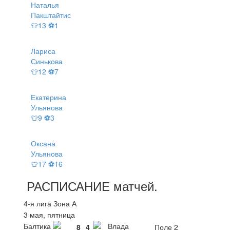
Наталья
Пакштайтис
👕13 ⚽1
Лариса
Синькова
👕12 ⚽7
Екатерина
Ульянова
👕9 ⚽3
Оксана
Ульянова
👕17 ⚽16
РАСПИСАНИЕ
матчей
.
4-я лига Зона А
3 мая, пятница
Балтика
Влада
8
4
Поле 2