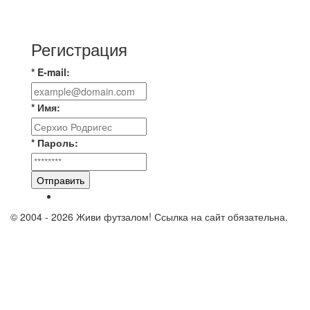
📹📹📹 Обзор голов 📹📹📹 Лига 4. Зона "Б". 12
тур. Лето 2026. МФК "Восход" - Ирбис 6:2
Регистрация
* E-mail:
* Имя:
* Пароль:
Отправить
© 2004 - 2026 Живи футзалом! Ссылка на сайт обязательна.