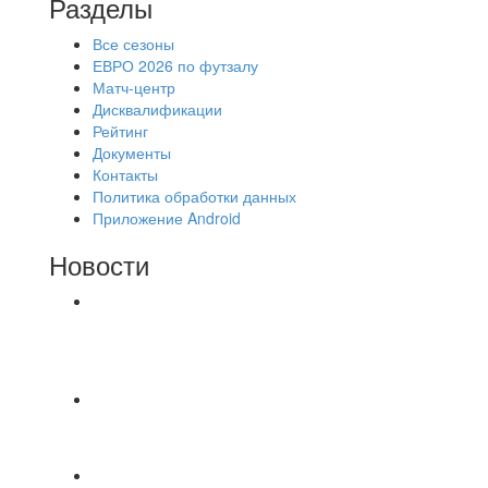
Разделы
Все сезоны
ЕВРО 2026 по футзалу
Матч-центр
Дисквалификации
Рейтинг
Документы
Контакты
Политика обработки данных
Приложение Android
Новости
⚽НАЗНАЧЕНИЯ СУДЕЙ⚽ ‼В СРЕДУ
СОСТОЯТСЯ ДОИГРОВКИ 2-Х ТАЙМОВ ДВУХ
МАТЧЕЙ 2А ЛИГИ.
Победная... Спасибо всем за самоотдачу,
самообладание и подстраховку...выложились