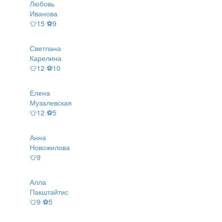
Любовь
Иванова
👕15 ⚽9
Светлана
Карелина
👕12 ⚽10
Елена
Музалевская
👕12 ⚽5
Анна
Новожилова
👕9
Алла
Пакштайтис
👕9 ⚽5