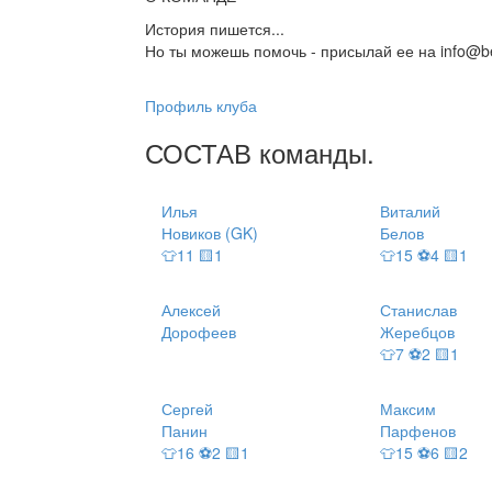
История пишется...
Но ты можешь помочь - присылай ее на info@be
Профиль клуба
СОСТАВ
команды
.
Илья
Виталий
Новиков (GK)
Белов
👕11 🟨1
👕15 ⚽4 🟨1
Алексей
Станислав
Дорофеев
Жеребцов
👕7 ⚽2 🟨1
Сергей
Максим
Панин
Парфенов
👕16 ⚽2 🟨1
👕15 ⚽6 🟨2