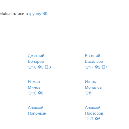
futsal.ru или в
группу ВК
.
Дмитрий
Евгений
Бочаров
Васильев
👕16 ⚽3 🟨3
👕17 ⚽2 🟨1
Роман
Игорь
Милов
Мочалов
👕16 ⚽8
👕8
Алексей
Алексей
Попонкин
Прозоров
👕17 ⚽5