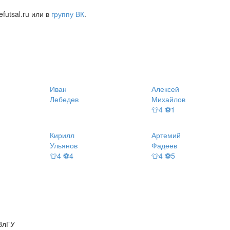
futsal.ru или в
группу ВК
.
Иван
Алексей
Лебедев
Михайлов
👕4 ⚽1
Кирилл
Артемий
Ульянов
Фадеев
👕4 ⚽4
👕4 ⚽5
ВлГУ