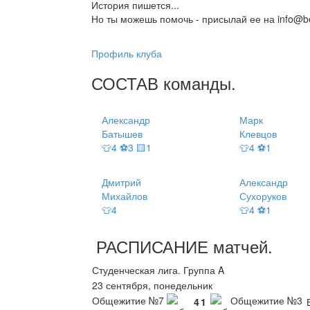
История пишется...
Но ты можешь помочь - присылай ее на info@be
Профиль клуба
СОСТАВ
команды
.
Александр
Марк
Батышев
Клевцов
👕4 ⚽3 🟨1
👕4 ⚽1
Дмитрий
Александр
Михайлов
Сухоруков
👕4
👕4 ⚽1
РАСПИСАНИЕ
матчей
.
Студенческая лига. Группа A
23 сентября, понедельник
Общежитие №7
Общежитие №3
4
1