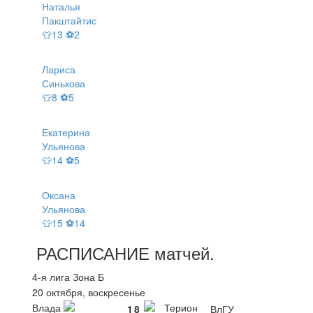
Наталья
Пакштайтис
👕13 ⚽2
Лариса
Синькова
👕8 ⚽5
Екатерина
Ульянова
👕14 ⚽5
Оксана
Ульянова
👕15 ⚽14
РАСПИСАНИЕ
матчей
.
4-я лига Зона Б
20 октября, воскресенье
Влада
Терион
1
8
ВлГУ