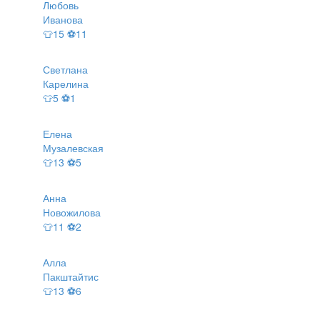
Любовь
Иванова
👕15 ⚽11
Светлана
Карелина
👕5 ⚽1
Елена
Музалевская
👕13 ⚽5
Анна
Новожилова
👕11 ⚽2
Алла
Пакштайтис
👕13 ⚽6