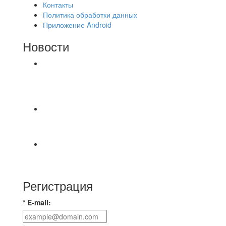
Контакты
Политика обработки данных
Приложение Android
Новости
⚽НАЗНАЧЕНИЯ СУДЕЙ⚽ ‼В СРЕДУ
СОСТОЯТСЯ ДОИГРОВКИ 2-Х ТАЙМОВ ДВУХ
МАТЧЕЙ 2А ЛИГИ.
📅 Анонс матчей на четверг, 6 августа 2026 г. 🎡
Центральный парк культуры и отдыха
⚽ Первенство Владимира по футзалу. 2-я лига.
Зона Б. 03.08.2026 г. КАС - МГ-ПКБ Энерго 1:6
Регистрация
* E-mail: