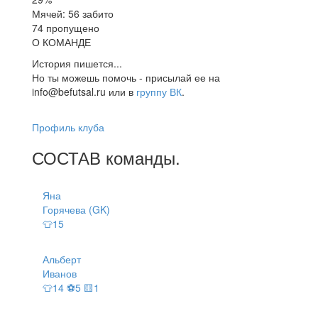
Мячей: 56 забито
74 пропущено
О КОМАНДЕ
История пишется...
Но ты можешь помочь - присылай ее на
info@befutsal.ru или в
группу ВК
.
Профиль клуба
СОСТАВ
команды
.
Яна
Горячева (GK)
👕15
Альберт
Иванов
👕14 ⚽5 🟨1