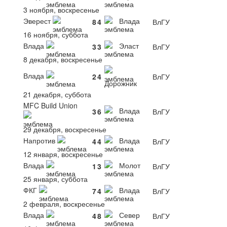
3 ноября, воскресенье
Эверест
Влада
8
4
ВлГУ
16 ноября, суббота
Влада
Эласт
3
3
ВлГУ
8 декабря, воскресенье
Влада
2
4
ВлГУ
Дорожник
21 декабря, суббота
MFC Build Union
Влада
3
6
ВлГУ
29 декабря, воскресенье
Напротив
Влада
4
4
ВлГУ
12 января, воскресенье
Влада
Молот
1
3
ВлГУ
25 января, суббота
ФКГ
Влада
7
4
ВлГУ
2 февраля, воскресенье
Влада
Север
4
8
ВлГУ