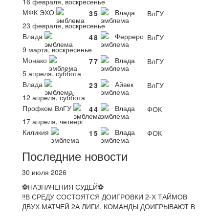
16 февраля, воскресенье
МФК ЭХО
Влада
3
5
ВлГУ
23 февраля, воскресенье
Влада
Ферреро
4
8
ВлГУ
9 марта, воскресенье
Монако
Влада
7
7
ВлГУ
5 апреля, суббота
Влада
Айвек
2
3
ВлГУ
12 апреля, суббота
Профком ВлГУ
Влада
4
4
ФОК
17 апреля, четверг
Киликия
Влада
1
5
ФОК
Последние новости
30 июля 2026
⚽НАЗНАЧЕНИЯ СУДЕЙ⚽
‼В СРЕДУ СОСТОЯТСЯ ДОИГРОВКИ 2-Х ТАЙМОВ
ДВУХ МАТЧЕЙ 2А ЛИГИ. КОМАНДЫ ДОИГРЫВАЮТ В