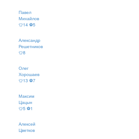
Павел
Михайлов
👕14 ⚽5
Александр
Решетников
👕8
Олег
Хорошаев
👕13 ⚽7
Максим
Цацын
👕5 ⚽1
Алексей
Цветков