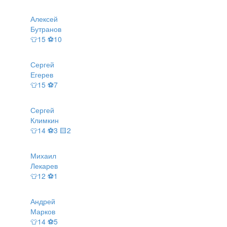
Алексей
Бутранов
👕15 ⚽10
Сергей
Егерев
👕15 ⚽7
Сергей
Климкин
👕14 ⚽3 🟨2
Михаил
Лекарев
👕12 ⚽1
Андрей
Марков
👕14 ⚽5