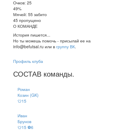
Очков: 25
49%
Мячей: 55 забито
45 пропущено
О КОМАНДЕ
История пишется...
Но ты можешь помочь - присылай ее на
info@befutsal.ru или в
группу ВК
.
Профиль клуба
СОСТАВ
команды
.
Роман
Козин (GK)
👕15
Иван
Брунов
👕15 ⚽6