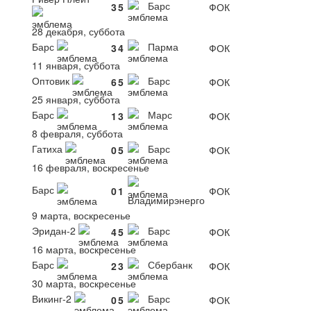
Барс
3
5
ФОК
28 декабря, суббота
Барс
Парма
3
4
ФОК
11 января, суббота
Оптовик
Барс
6
5
ФОК
25 января, суббота
Барс
Марс
1
3
ФОК
8 февраля, суббота
Гатиха
Барс
0
5
ФОК
16 февраля, воскресенье
Барс
0
1
ФОК
Владимирэнерго
9 марта, воскресенье
Эридан-2
Барс
4
5
ФОК
16 марта, воскресенье
Барс
Сбербанк
2
3
ФОК
30 марта, воскресенье
Викинг-2
Барс
0
5
ФОК