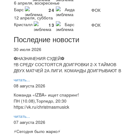
6 апреля, воскресенье
Барс
Аида
2
4
ФОК
12 апреля, суббота
Кристалл
Барс
1
3
ФОК
Последние новости
30 июля 2026
⚽НАЗНАЧЕНИЯ СУДЕЙ⚽
‼В СРЕДУ СОСТОЯТСЯ ДОИГРОВКИ 2-Х ТАЙМОВ
ДВУХ МАТЧЕЙ 2А ЛИГИ. КОМАНДЫ ДОИГРЫВАЮТ В
читать...
08 августа 2026
Команда «IZBA» ищет спарринг!
ПН (10.08),Торпедо, 20:30
https://vk.ru/christmasmusick
читать...
07 августа 2026
⚡️Сегодня было жарко⚡️