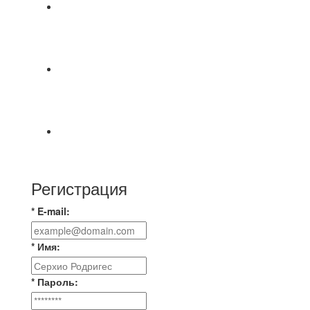
⚽НАЗНАЧЕНИЯ СУДЕЙ⚽ ‼В СРЕДУ
СОСТОЯТСЯ ДОИГРОВКИ 2-Х ТАЙМОВ ДВУХ
МАТЧЕЙ 2А ЛИГИ.
Команда «IZBA» ищет спарринг! ПН
(10.08),Торпедо, 20:30
https://vk.ru/christmasmusick
⚡️Сегодня было жарко⚡️ ⚽ ️«Протестировали»
новую футбольную площадку в
Регистрация
* E-mail:
* Имя:
* Пароль: