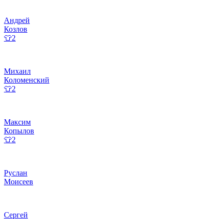
Андрей
Козлов
👕2
Михаил
Коломенский
👕2
Максим
Копылов
👕2
Руслан
Моисеев
Сергей