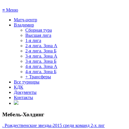
≡
Меню
Матч-центр
Владимир
Сборная тура
Высшая лига
1-я лига
2-я лига. Зона А
2-я лига. Зона Б
3-я лига. Зона А
3-я лига. Зона Б
4-я лига. Зона А
4-я лига. Зона Б
+ Трансферы
Все турниры
КДК
Документы
Контакты
Мебель-Холдинг
. Рождественские звезды-2015 среди команд 2-х лиг