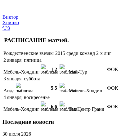
Виктор
Хрипко
👕3
РАСПИСАНИЕ
матчей
.
Рождественские звезды-2015 среди команд 2-х лиг
2 января, пятница
1
2
ФОК
Мебель-Холдинг
Май-Тур
3 января, суббота
5
5
ФОК
Аида
Мебель-Холдинг
4 января, воскресенье
6
6
ФОК
Мебель-Холдинг
Тех Центр Гранд
Последние новости
30 июля 2026