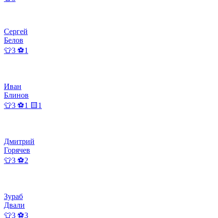
Сергей
Белов
👕3 ⚽1
Иван
Блинов
👕3 ⚽1 🟨1
Дмитрий
Горячев
👕3 ⚽2
Зураб
Двали
👕3 ⚽3