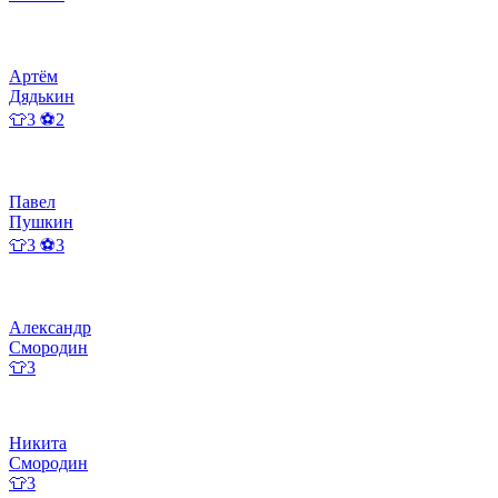
Артём
Дядькин
👕3 ⚽2
Павел
Пушкин
👕3 ⚽3
Александр
Смородин
👕3
Никита
Смородин
👕3