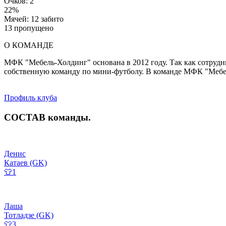
Очков: 2
22%
Мячей: 12 забито
13 пропущено
О КОМАНДЕ
МФК "Мебель-Холдинг" основана в 2012 году. Так как сотрудн
собственную команду по мини-футболу. В команде МФК "Мебел
Профиль клуба
СОСТАВ
команды
.
Денис
Катаев (GK)
👕1
Лаша
Тотладзе (GK)
👕3