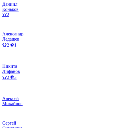
Даниил
Коньков
👕2
Александр
Ледащев
👕2 ⚽1
Никита
Лифанов
👕2 ⚽3
Алексей
Михайлов
Сергей