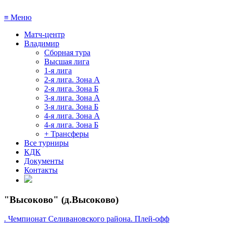
≡
Меню
Матч-центр
Владимир
Сборная тура
Высшая лига
1-я лига
2-я лига. Зона А
2-я лига. Зона Б
3-я лига. Зона А
3-я лига. Зона Б
4-я лига. Зона А
4-я лига. Зона Б
+ Трансферы
Все турниры
КДК
Документы
Контакты
"Высоково" (д.Высоково)
. Чемпионат Селивановского района. Плей-офф