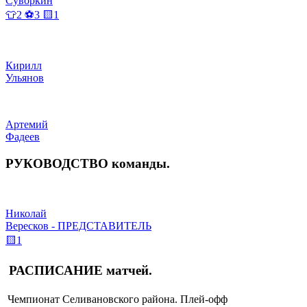
Суворкин
👕2 ⚽3 🟨1
Кирилл
Ульянов
Артемий
Фадеев
РУКОВОДСТВО
команды
.
Николай
Вересков - ПРЕДСТАВИТЕЛЬ
🟨1
РАСПИСАНИЕ
матчей
.
Чемпионат Селивановского района. Плей-офф