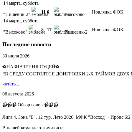
14 марта, суббота
11
6
Новлянка ФОК
"Пищевик-2"
"Высоково"
14 марта, суббота
8
17
Новлянка ФОК
"Высоково"
"Пищевик-2"
Последние новости
30 июля 2026
⚽НАЗНАЧЕНИЯ СУДЕЙ⚽
‼В СРЕДУ СОСТОЯТСЯ ДОИГРОВКИ 2-Х ТАЙМОВ ДВУХ
читать...
06 августа 2026
📹📹📹 Обзор голов 📹📹📹
Лига 4. Зона "Б". 12 тур. Лето 2026. МФК "Восход" - Ирбис 6:2 (
В нашей команде отличились: