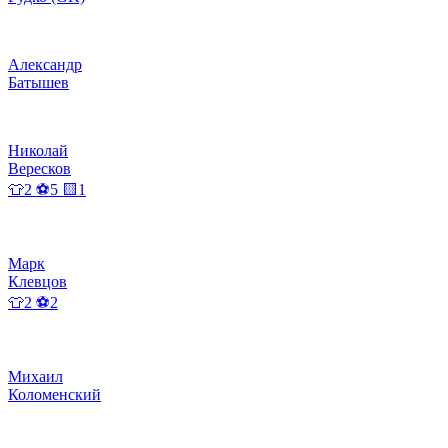
Александр
Батышев
Николай
Вересков
👕2 ⚽5 🟨1
Марк
Клевцов
👕2 ⚽2
Михаил
Коломенский