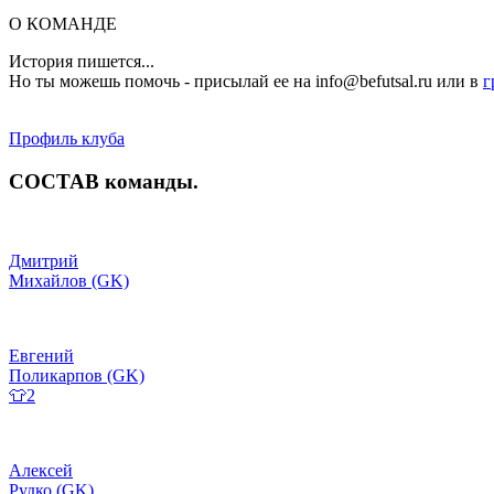
О КОМАНДЕ
История пишется...
Но ты можешь помочь - присылай ее на info@befutsal.ru или в
г
Профиль клуба
СОСТАВ
команды
.
Дмитрий
Михайлов (GK)
Евгений
Поликарпов (GK)
👕2
Алексей
Рудко (GK)