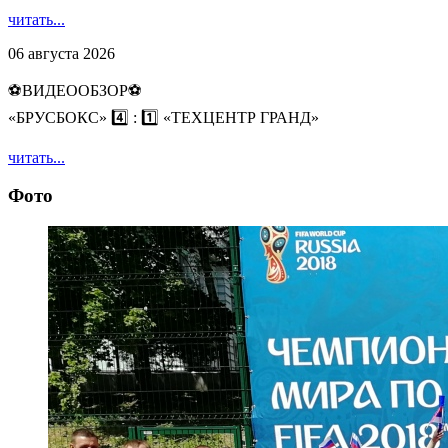
читать...
06 августа 2026
⚽️ВИДЕООБЗОР⚽️
«БРУСБОКС» 4️⃣ : 1️⃣ «ТЕХЦЕНТР ГРАНД»
читать...
Фото