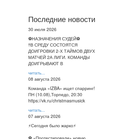
Последние новости
30 июля 2026
⚽НАЗНАЧЕНИЯ СУДЕЙ⚽
‼В СРЕДУ СОСТОЯТСЯ
ДОИГРОВКИ 2-Х ТАЙМОВ ДВУХ
МАТЧЕЙ 2А ЛИГИ. КОМАНДЫ
ДОИГРЫВАЮТ В
читать...
08 августа 2026
Команда «IZBA» ищет спарринг!
ПН (10.08),Торпедо, 20:30
https://vk.ru/christmasmusick
читать...
07 августа 2026
⚡️Сегодня было жарко⚡️
⚽ ️«Протестировали» новую