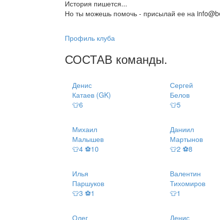
История пишется...
Но ты можешь помочь - присылай ее на info@be
Профиль клуба
СОСТАВ
команды
.
Денис
Сергей
Катаев (GK)
Белов
👕6
👕5
Михаил
Даниил
Малышев
Мартынов
👕4 ⚽10
👕2 ⚽8
Илья
Валентин
Паршуков
Тихомиров
👕3 ⚽1
👕1
Олег
Денис