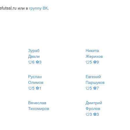
futsal.ru или в
группу ВК
.
Зураб
Никита
Двали
Жерихов
👕6 ⚽3
👕5 ⚽9
Руслан
Евгений
Олимов
Паршуков
👕5 ⚽1
👕5 ⚽7
Вячеслав
Дмитрий
Тихомиров
Фролов
👕3 ⚽3