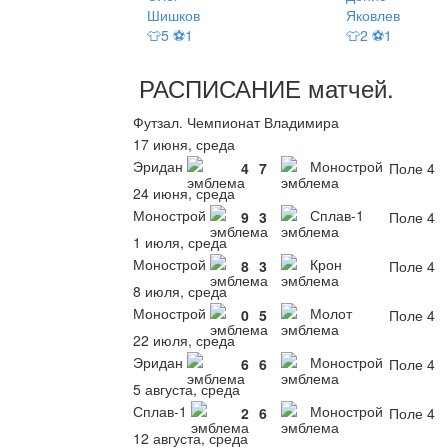
Шишков
Яковлев
👕5 ⚽1
👕2 ⚽1
РАСПИСАНИЕ
матчей
.
Футзал. Чемпионат Владимира
17 июня, среда
Эридан
Монострой
4
7
Поле 4
24 июня, среда
Монострой
Сплав-1
9
3
Поле 4
1 июля, среда
Монострой
Крон
8
3
Поле 4
8 июля, среда
Монострой
Молот
0
5
Поле 4
22 июля, среда
Эридан
Монострой
6
6
Поле 4
5 августа, среда
Сплав-1
Монострой
2
6
Поле 4
12 августа, среда