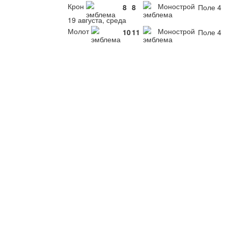
Крон
Монострой
8
8
Поле 4
19 августа, среда
Молот
Монострой
10
11
Поле 4