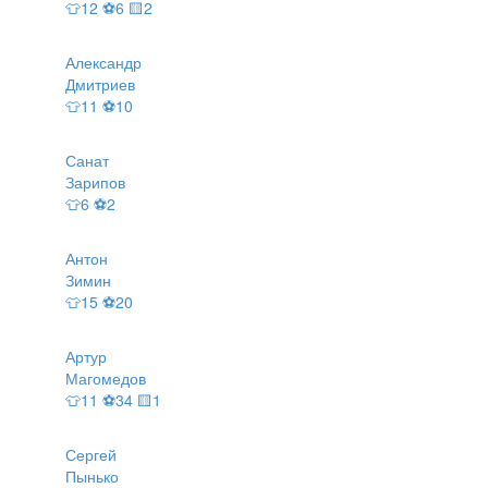
👕12 ⚽6 🟨2
Александр
Дмитриев
👕11 ⚽10
Санат
Зарипов
👕6 ⚽2
Антон
Зимин
👕15 ⚽20
Артур
Магомедов
👕11 ⚽34 🟨1
Сергей
Пынько