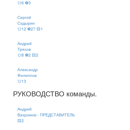
👕6 ⚽3
Сергей
Садырин
👕12 ⚽27 🟨1
Андрей
Тряхов
👕8 ⚽2 🟨2
Александр
Филиппов
👕13
РУКОВОДСТВО
команды
.
Андрей
Вахромов - ПРЕДСТАВИТЕЛЬ
🟨2