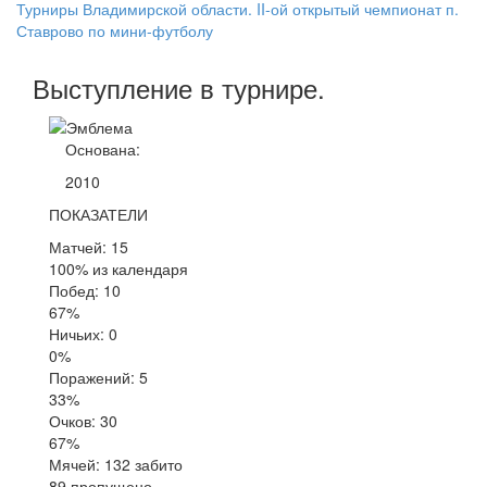
Турниры Владимирской области. II-ой открытый чемпионат п.
Ставрово по мини-футболу
Выступление
в турнире
.
Основана:
2010
ПОКАЗАТЕЛИ
Матчей: 15
100% из календаря
Побед: 10
67%
Ничьих: 0
0%
Поражений: 5
33%
Очков: 30
67%
Мячей: 132 забито
89 пропущено