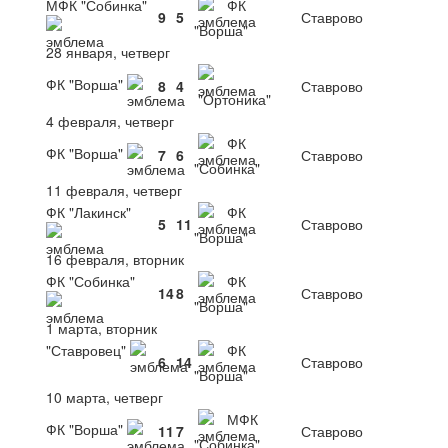
МФК "Собинка"
ФК
9
5
Ставрово
"Ворша"
28 января, четверг
ФК "Ворша"
8
4
Ставрово
"Ортоника"
4 февраля, четверг
ФК
ФК "Ворша"
7
6
Ставрово
"Собинка"
11 февраля, четверг
ФК "Лакинск"
ФК
5
11
Ставрово
"Ворша"
16 февраля, вторник
ФК "Собинка"
ФК
14
8
Ставрово
"Ворша"
1 марта, вторник
"Ставровец"
ФК
6
14
Ставрово
"Ворша"
10 марта, четверг
МФК
ФК "Ворша"
11
7
Ставрово
"Собинка"