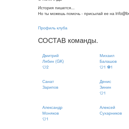
История пишется...
Но ты можешь помочь - присылай ее на info@be
Профиль клуба
СОСТАВ
команды
.
Дмитрий
Михаил
Лябин (GK)
Балашов
👕2
👕1 ⚽1
Санат
Денис
Зарипов
Зинин
👕1
Александр
Алексей
Моняков
Сухарников
👕1