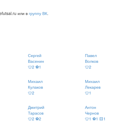
futsal.ru или в
группу ВК
.
Сергей
Павел
Васенин
Волков
👕2 ⚽1
👕2
Михаил
Михаил
Кулаков
Лекарев
👕2
👕1
Дмитрий
Антон
Тарасов
Чернов
👕2 ⚽2
👕1 ⚽1 🟨1