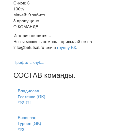
Очков: 6
100%
Мячей: 9 забито
3 пропущено
О КОМАНДЕ
История пишется...
Но ты можешь помочь - присылай ее на
info@befutsal.ru или в
группу ВК
.
Профиль клуба
СОСТАВ
команды
.
Владислав
Глатенко (GK)
👕2 🟨1
Вячеслав
Гуреев (GK)
👕2