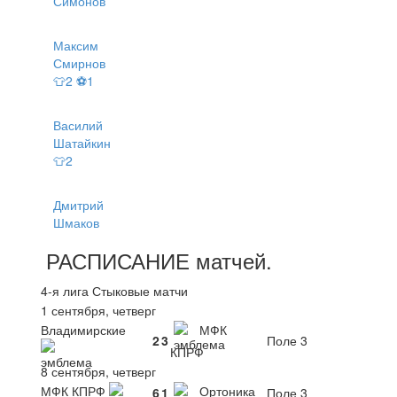
Симонов
Максим
Смирнов
👕2 ⚽1
Василий
Шатайкин
👕2
Дмитрий
Шмаков
РАСПИСАНИЕ
матчей
.
4-я лига Стыковые матчи
1 сентября, четверг
Владимирские
МФК
2
3
Поле 3
КПРФ
8 сентября, четверг
МФК КПРФ
Ортоника
6
1
Поле 3