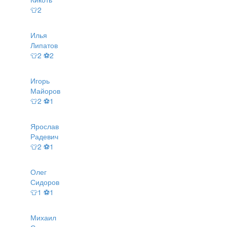
👕2
Илья
Липатов
👕2 ⚽2
Игорь
Майоров
👕2 ⚽1
Ярослав
Радевич
👕2 ⚽1
Олег
Сидоров
👕1 ⚽1
Михаил