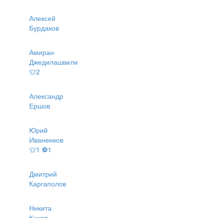
Алексей
Бурдаков
Амиран
Джедилашвили
👕2
Александр
Ершов
Юрий
Иваненков
👕1 ⚽1
Дмитрий
Каргаполов
Никита
Кикоть