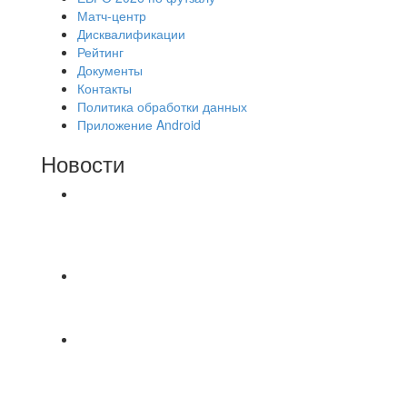
Матч-центр
Дисквалификации
Рейтинг
Документы
Контакты
Политика обработки данных
Приложение Android
Новости
⚽НАЗНАЧЕНИЯ СУДЕЙ⚽ ‼В СРЕДУ
СОСТОЯТСЯ ДОИГРОВКИ 2-Х ТАЙМОВ ДВУХ
МАТЧЕЙ 2А ЛИГИ.
📅 Анонс матчей на пятницу, 7 августа 2026 г.
🎡 Центральный парк культуры и отдыха
Всем доброго времени суток ✌ Лакинский
Комсомолец ищет команду для спарринга по