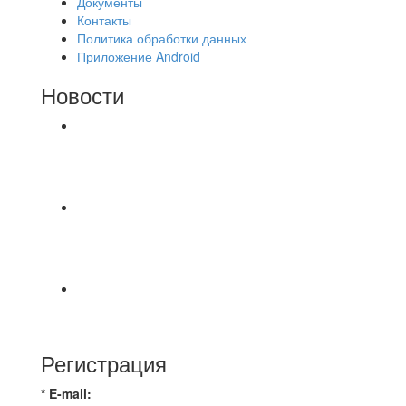
Документы
Контакты
Политика обработки данных
Приложение Android
Новости
⚽НАЗНАЧЕНИЯ СУДЕЙ⚽ ‼В СРЕДУ
СОСТОЯТСЯ ДОИГРОВКИ 2-Х ТАЙМОВ ДВУХ
МАТЧЕЙ 2А ЛИГИ.
Команда Владимирская Русь на зимний
чемпионат для усиления команды ищет
игроков
⚽️Размер 7.5 цена в личку, [id234532780|Kirill
Bunkovskiy].
Регистрация
* E-mail: