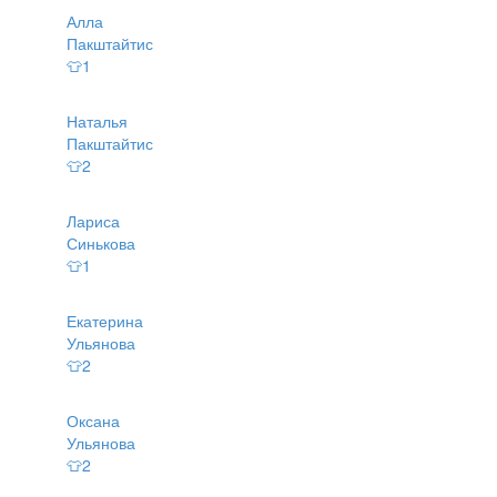
Алла
Пакштайтис
👕1
Наталья
Пакштайтис
👕2
Лариса
Синькова
👕1
Екатерина
Ульянова
👕2
Оксана
Ульянова
👕2